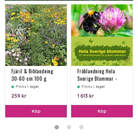
Fjäril & Biblandning
Fröblandning Hela
30-60 cm 100 g
Sverige Blommar -
Ettårig
flerårig 10kg
Finns i lager
Finns i lager
259 kr
1 613 kr
Köp
Köp