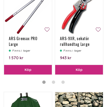
ARS Grensax PRO
ARS-9XR, sekatör
Large
rullhandtag Large
Finns i lager
Finns i lager
1 570 kr
943 kr
Köp
Köp