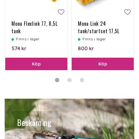
Mona Flexlink 77, 8,5L
Mona Link 24
tank
tank/startset 17,5L
Finns i lager
Finns i lager
574 kr
800 kr
Köp
Köp
Beskärning