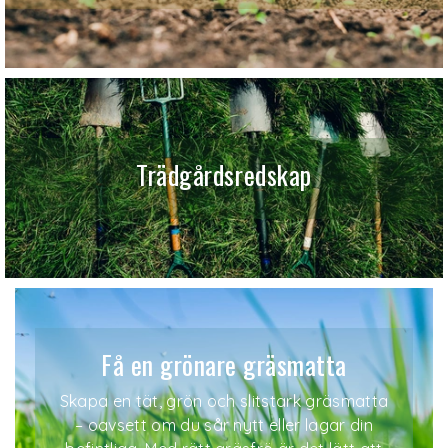
Trädgårdsredskap
Få en grönare gräsmatta
Skapa en tät, grön och slitstark gräsmatta
– oavsett om du sår nytt eller lagar din