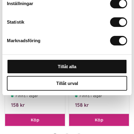
för trädgården.
Inställningar
Statistik
Marknadsföring
Tillåt alla
Feromonfälla
Feromonfälla
Tillåt urval
Rönnbärsmal
Äpplevecklare
Finns i lager
Finns i lager
158 kr
158 kr
Köp
Köp