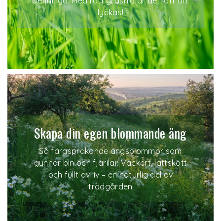
befintliga. Med rätt gräsfrö är det lätt att
lyckas!
Skapa din egen blommande äng
Så färgsprakande ängsblommor som
gynnar bin och fjärilar. Vackert, lättskött
och fullt av liv – en naturlig del av
trädgården