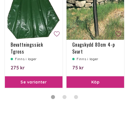
Bevattningssäck
Gnagskydd 80cm 4-p
Tgross
Svart
Finns i lager
Finns i lager
275 kr
75 kr
Se varianter
Köp