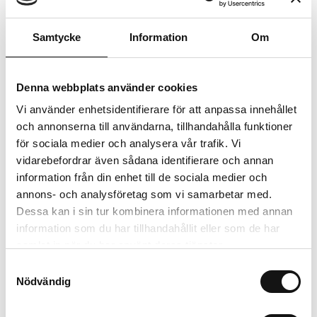
Samtycke
Information
Om
Sättlök
Denna webbplats använder cookies
Vi använder enhetsidentifierare för att anpassa innehållet
och annonserna till användarna, tillhandahålla funktioner
för sociala medier och analysera vår trafik. Vi
vidarebefordrar även sådana identifierare och annan
information från din enhet till de sociala medier och
annons- och analysföretag som vi samarbetar med.
Dessa kan i sin tur kombinera informationen med annan
Naturligt växtskydd för hela
information som du har tillhandahållit eller som de har
trädgården
samlat in när du har använt deras tjänster.
Samtyckesval
Bekämpa skadedjur effektivt med
Nödvändig
nematoder, feromonfällor och biologiskt
växtskydd. Enkelt, hållbart och skonsamt