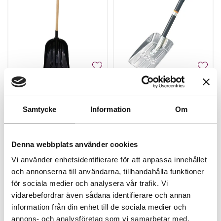
Allroundskyffel
Fiskars Bil och
fritidsskyffel
Samtycke
Information
Om
Finns i lager
Finns i lager
413 kr
350 kr
Denna webbplats använder cookies
Köp
Köp
Vi använder enhetsidentifierare för att anpassa innehållet
och annonserna till användarna, tillhandahålla funktioner
för sociala medier och analysera vår trafik. Vi
vidarebefordrar även sådana identifierare och annan
information från din enhet till de sociala medier och
annons- och analysföretag som vi samarbetar med.