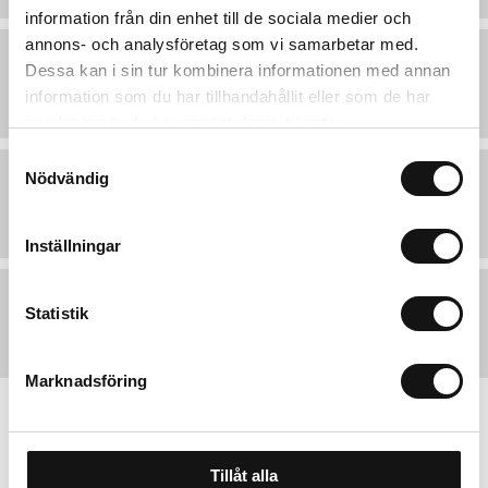
information från din enhet till de sociala medier och
annons- och analysföretag som vi samarbetar med.
Hur får jag min faktura?
Dessa kan i sin tur kombinera informationen med annan
information som du har tillhandahållit eller som de har
samlat in när du har använt deras tjänster.
Samtyckesval
Nödvändig
Hur lång är leveranstiden?
Inställningar
Vem betalar frakten vid retur?
Statistik
Marknadsföring
Tillåt alla