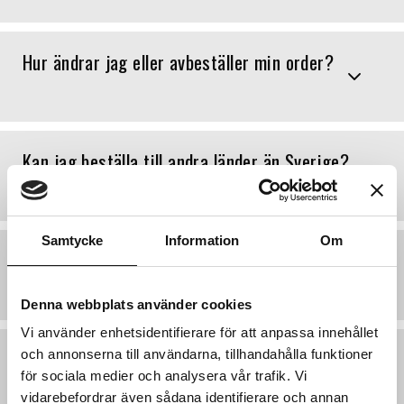
Hur ändrar jag eller avbeställer min order?
Kan jag beställa till andra länder än Sverige?
Samtycke
Information
Om
Vilka olika betalningssätt kan jag välja mellan?
Denna webbplats använder cookies
Vi använder enhetsidentifierare för att anpassa innehållet
Var kommer kvitto på mitt köp?
och annonserna till användarna, tillhandahålla funktioner
för sociala medier och analysera vår trafik. Vi
vidarebefordrar även sådana identifierare och annan