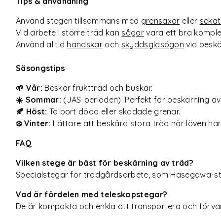
Tips & användning
Använd stegen tillsammans med
grensaxar
eller
sekat
Vid arbete i större träd kan
sågar
vara ett bra kompl
Använd alltid
handskar
och
skyddsglasögon
vid beskä
Säsongstips
🌱 Vår:
Beskär fruktträd och buskar.
☀️ Sommar:
(JAS-perioden): Perfekt för beskärning a
🍂 Höst:
Ta bort döda eller skadade grenar.
❄️ Vinter:
Lättare att beskära stora träd när löven har f
FAQ
Vilken stege är bäst för beskärning av träd?
Specialstegar för trädgårdsarbete, som Hasegawa-steg
Vad är fördelen med teleskopstegar?
De är kompakta och enkla att transportera och förva