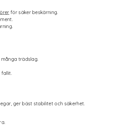
örer
för säker beskärning.
ement.
rning.
v många trädslag.
allit.
ar, ger bäst stabilitet och säkerhet.
ra.