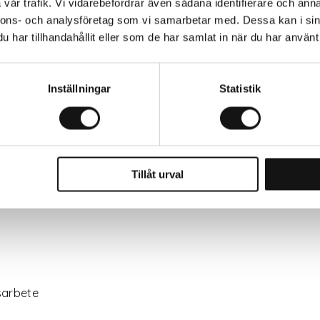
vår trafik. Vi vidarebefordrar även sådana identifierare och anna
nnons- och analysföretag som vi samarbetar med. Dessa kan i sin
rbete 🌿
har tillhandahållit eller som de har samlat in när du har använt 
å höjd i trädgården är en stabil stege avgörande för både
Inställningar
Statistik
RS, som räknas till några av de bästa trädgårdsstegarna p
teleskopstegar från Telesteps, som är enkla att transporter
kta när du ska arbeta längre stunder på höjd.
Tillåt urval
sarbete