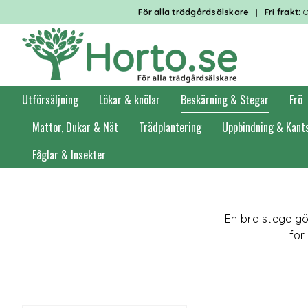
För alla trädgårdsälskare
|
Fri frakt:
O
Utförsäljning
Lökar & knölar
Beskärning & Stegar
Frö
Mattor, Dukar & Nät
Trädplantering
Uppbindning & Kant
Fåglar & Insekter
Förstasidan
Beskärning & Stegar
Stegar
En bra stege gö
för