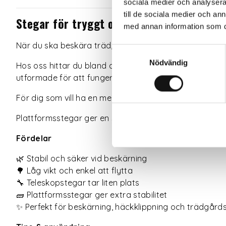
sociala medier och analysera 
till de sociala medier och a
Stegar för tryggt och enkelt trädgårdsa
med annan information som du 
När du ska beskära träd, klippa häckar eller arbeta p
Samtyckesval
Nödvändig
Hos oss hittar du bland annat Hasegawa-stegar från A
utformade för att fungera även i ojämn terräng.
För dig som vill ha en mer flexibel lösning finns även 
Plattformsstegar ger en stabil arbetsyta och är perfe
Fördelar
🌿 Stabil och säker vid beskärning
🌳 Låg vikt och enkel att flytta
🔧 Teleskopstegar tar liten plats
🧱 Plattformsstegar ger extra stabilitet
✨ Perfekt för beskärning, häckklippning och trädgård