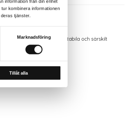
n information från din enhet
 tur kombinera informationen
deras tjänster.
 säkerhet och komfort.
Marknadsföring
å marknaden. De är lätta, stabila och särskilt
a och förvara.
Tillåt alla