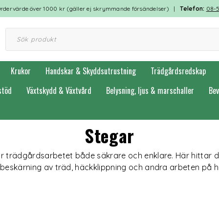
rdervärde över 1000 kr (gäller ej skrymmande försändelser) |
Telefon:
08-
Krukor
Handskar & Skyddsutrustning
Trädgårdsredskap
stöd
Växtskydd & Växtvård
Belysning, ljus & marschaller
Bev
Stegar
r trädgårdsarbetet både säkrare och enklare. Här hittar d
 beskärning av träd, häckklippning och andra arbeten på h