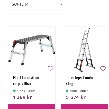
SORTERA
Plattform Alum.
Telesteps Combi
ihopfällbar
stege
960x305x490mm
Finns i lager
Finns i lager
1 369 kr
5 374 kr