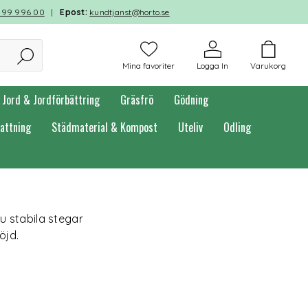
599 996 00
|
Epost:
kundtjanst@horto.se
Mina favoriter
Logga In
Varukorg
Jord & Jordförbättring
Gräsfrö
Gödning
attning
Städmaterial & Kompost
Uteliv
Odling
u stabila stegar
öjd.