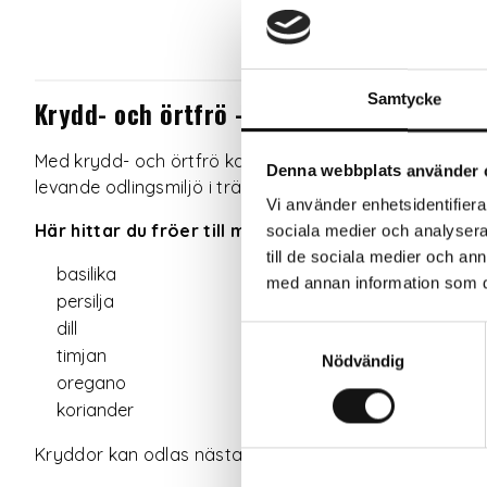
Samtycke
Krydd- och örtfrö – odla dina egna krydd
Med krydd- och örtfrö kan du fylla trädgården – elle
Denna webbplats använder 
levande odlingsmiljö i trädgården.
Vi använder enhetsidentifierar
Här hittar du fröer till många populära kryddor, til
sociala medier och analysera 
till de sociala medier och a
basilika
med annan information som du 
persilja
dill
Samtyckesval
timjan
Nödvändig
oregano
koriander
Kryddor kan odlas nästan överallt – i pallkragar, raba