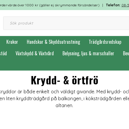
rdervärde över 1000 kr (gäller ej skrymmande försändelser) |
Telefon:
08-
Krukor
Handskar & Skyddsutrustning
Trädgårdsredskap
stöd
Växtskydd & Växtvård
Belysning, ljus & marschaller
Bev
Krydd- & örtfrö
kryddor är både enkelt och väldigt givande. Med krydd- oc
n liten kryddträdgård på balkongen, i köksträdgården elle
altanen.