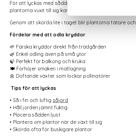
För att lyckas med sådden är det bra att använda en 
plantorna vuxit till sig kan de planteras om i större kru
Genom att skörda lite i taget blir plantorna tätare o
Fördelar med att odla kryddor
🌱 Färska kryddor direkt från trädgården
🌿 Enkel odling även på små ytor
🍃 Perfekt för balkong och kruka
🍽️ Förhöjer smaken i matlagning
🌼 Doftande växter som lockar pollinatörer
Tips för att lyckas
• Så i fin och luftig
såjord
• Håll jorden jämnt fuktig
• Placera sådden ljust
• Plantera om plantor när de växt till sig
• Skörda ofta för buskigare plantor