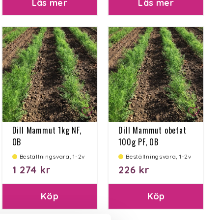
Läs mer
Läs mer
Dill Mammut 1kg NF,
Dill Mammut obetat
OB
100g PF, OB
Beställningsvara, 1-2v
Beställningsvara, 1-2v
1 274 kr
226 kr
Köp
Köp