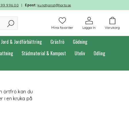
599 996 00
|
Epost:
kundtjanst@horto.se
Mina favoriter
Logga In
Varukorg
Jord & Jordförbättring
Gräsfrö
Gödning
attning
Städmaterial & Kompost
Uteliv
Odling
h örtfrö kan du
r i en kruka på