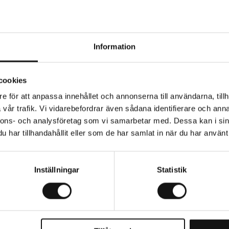
Visa fler
Information
or
r balkongen – med doftande och smakrika växter. Att odla
cookies
e för att anpassa innehållet och annonserna till användarna, tillh
l exempel:
vår trafik. Vi vidarebefordrar även sådana identifierare och anna
nnons- och analysföretag som vi samarbetar med. Dessa kan i sin
har tillhandahållit eller som de har samlat in när du har använt 
Inställningar
Statistik
tter, växthus eller krukor. Många sorter är dessutom perfe