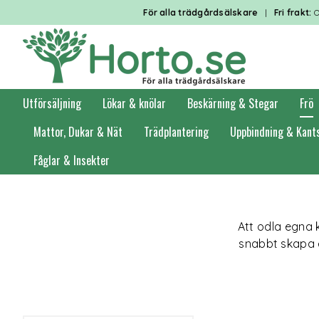
För alla trädgårdsälskare
|
Fri frakt:
O
Utförsäljning
Lökar & knölar
Beskärning & Stegar
Frö
Mattor, Dukar & Nät
Trädplantering
Uppbindning & Kant
Fåglar & Insekter
Förstasidan
Frö
Krydd- & örtfrö
Att odla egna 
snabbt skapa e