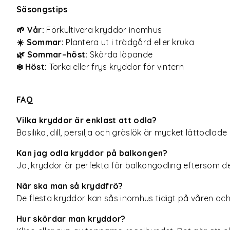
Säsongstips
🌱 Vår:
Förkultivera kryddor inomhus
☀️ Sommar:
Plantera ut i trädgård eller kruka
🌿 Sommar–höst:
Skörda löpande
❄️ Höst:
Torka eller frys kryddor för vintern
FAQ
Vilka kryddor är enklast att odla?
Basilika, dill, persilja och gräslök är mycket lättodlad
Kan jag odla kryddor på balkongen?
Ja, kryddor är perfekta för balkongodling eftersom de i
När ska man så kryddfrö?
De flesta kryddor kan sås inomhus tidigt på våren och 
Hur skördar man kryddor?