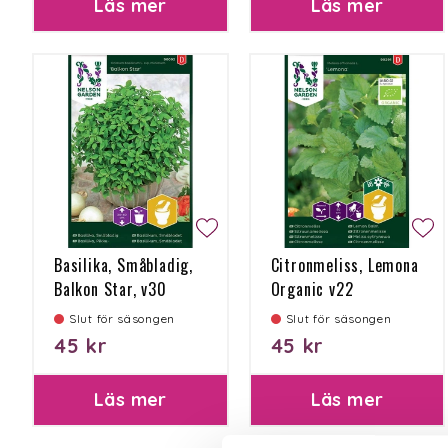
Läs mer
Läs mer
Basilika, Småbladig,
Citronmeliss, Lemona
Balkon Star, v30
Organic v22
Slut för säsongen
Slut för säsongen
45 kr
45 kr
Läs mer
Läs mer