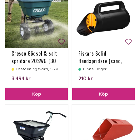
Cresco Gödsel & salt
Fiskars Solid
spridare 20SWG (30
Handspridare (sand,
Liter)
salt, gödsel, gräsfrö)
Beställningsvara, 1-2v
Finns i lager
3 494 kr
210 kr
Köp
Köp