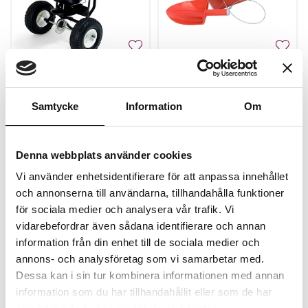
Hörby Gödselspridare
Sandhink m skopa
Multi
Samtycke
Information
Om
Beställningsvara, 1-2v
Finns i lager
4 929 kr
763 kr
Denna webbplats använder cookies
Köp
Köp
Vi använder enhetsidentifierare för att anpassa innehållet
och annonserna till användarna, tillhandahålla funktioner
för sociala medier och analysera vår trafik. Vi
vidarebefordrar även sådana identifierare och annan
information från din enhet till de sociala medier och
annons- och analysföretag som vi samarbetar med.
Dessa kan i sin tur kombinera informationen med annan
information som du har tillhandahållit eller som de har