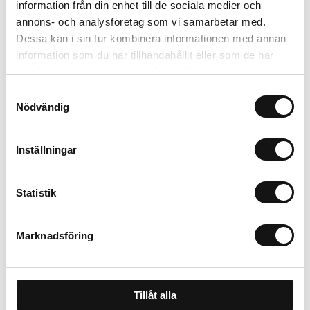
information från din enhet till de sociala medier och
annons- och analysföretag som vi samarbetar med.
Trygg betalning
Dessa kan i sin tur kombinera informationen med annan
Ekologiskt utbud
information som du har tillhandahållit eller som de har
Valbara fraktmetoder
samlat in när du har använt deras tjänster.
Samtyckesval
Nödvändig
Beskrivning
Recensioner
Inställningar
Statistik
Marknadsföring
Tillåt alla