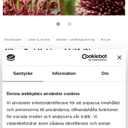
Förstasidan
Lökar & knölar
Höstlök i småförpackning
Allium
Allium Red Mohican 14/16 (2)
Ametistlök 'Red Mohican' är en mycket vacker,
uppseendeväckande blomma med en toffs upptill i
Samtycke
Information
Om
vacker vinröd färg.
Lockar pollinatörer
Artikelnr: SVS84100
Denna webbplats använder cookies
Beställningsvara, 1-2v
Vi använder enhetsidentifierare för att anpassa innehållet
46 kr
Inkl. moms:
och annonserna till användarna, tillhandahålla funktioner
för sociala medier och analysera vår trafik. Vi
vidarebefordrar även sådana identifierare och annan
Lägg i varukorgen