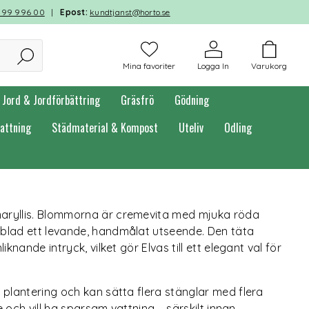
599 996 00
|
Epost:
kundtjanst@horto.se
Mina favoriter
Logga In
Varukorg
Jord & Jordförbättring
Gräsfrö
Gödning
attning
Städmaterial & Kompost
Uteliv
Odling
aryllis. Blommorna är cremevita med mjuka röda
blad ett levande, handmålat utseende. Den täta
knande intryck, vilket gör Elvas till ett elegant val för
 plantering och kan sätta flera stänglar med flera
e och vill ha sparsam vattning – särskilt innan