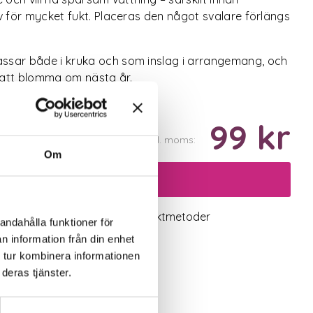
v för mycket fukt. Placeras den något svalare förlängs
ssar både i kruka och som inslag i arrangemang, och
 att blomma om nästa år.
99 kr
Inkl. moms:
Om
Lägg i varukorgen
logiskt utbud
Valbara fraktmetoder
andahålla funktioner för
n information från din enhet
 tur kombinera informationen
deras tjänster.