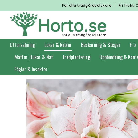
För alla trädgårdsälskare
|
Fri frakt:
O
Utförsäljning
Lökar & knölar
Beskärning & Stegar
Frö
Mattor, Dukar & Nät
Trädplantering
Uppbindning & Kant
Fåglar & Insekter
Förstasidan
Lökar & knölar
Amaryllis