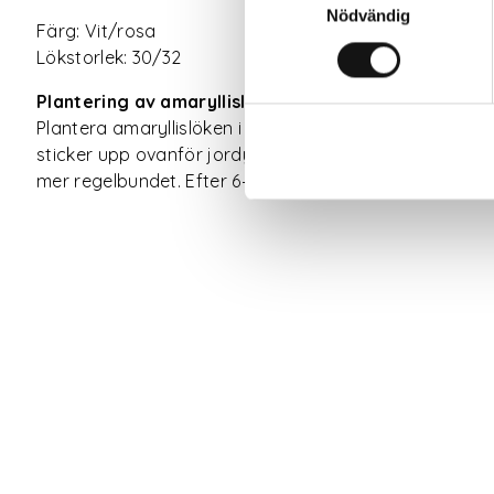
Nödvändig
Färg: Vit/rosa
Lökstorlek: 30/32
Plantering av amaryllislök
Plantera amaryllislöken i en kruka som bara är några 
sticker upp ovanför jordytan. Vattna lätt efter planter
mer regelbundet. Efter 6–8 veckor börjar amaryllise