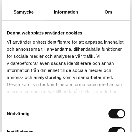
Trygg betalning
Ekologiskt utbud
Samtycke
Information
Om
Valbara fraktmetoder
Denna webbplats använder cookies
Beskrivning
Vi använder enhetsidentifierare för att anpassa innehållet
och annonserna till användarna, tillhandahålla funktioner
Recensioner
för sociala medier och analysera vår trafik. Vi
vidarebefordrar även sådana identifierare och annan
information från din enhet till de sociala medier och
annons- och analysföretag som vi samarbetar med.
Relaterade produkter
Dessa kan i sin tur kombinera informationen med annan
information som du har tillhandahållit eller som de har
samlat in när du har använt deras tjänster.
Samtyckesval
Nödvändig
Inställningar