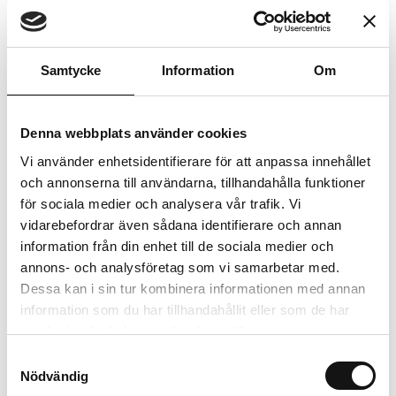
Trygg betalning
Ekologiskt utbud
Valbara fraktmetoder
Samtycke
Information
Om
Beskrivning
Denna webbplats använder cookies
Vi använder enhetsidentifierare för att anpassa innehållet
Recensioner
och annonserna till användarna, tillhandahålla funktioner
för sociala medier och analysera vår trafik. Vi
Om tillverkaren
vidarebefordrar även sådana identifierare och annan
information från din enhet till de sociala medier och
annons- och analysföretag som vi samarbetar med.
Dessa kan i sin tur kombinera informationen med annan
Relaterade produkter
information som du har tillhandahållit eller som de har
samlat in när du har använt deras tjänster.
Samtyckesval
Nödvändig