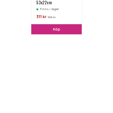
53x22cm
Finns i lager
311 kr
388 kr
Köp