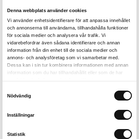
Denna webbplats använder cookies
Vi använder enhetsidentifierare för att anpassa innehållet
Relaterade produkter
och annonserna till användarna, tillhandahålla funktioner
för sociala medier och analysera vår trafik. Vi
vidarebefordrar även sådana identifierare och annan
information från din enhet till de sociala medier och
annons- och analysföretag som vi samarbetar med.
Dessa kan i sin tur kombinera informationen med annan
information som du har tillhandahållit eller som de har
samlat in när du har använt deras tjänster.
Samtyckesval
Nödvändig
Rölunda Såjord EKO 8L
Vermiculite 3L
Inställningar
Finns i lager
Finns i lager
35 kr
93 kr
Statistik