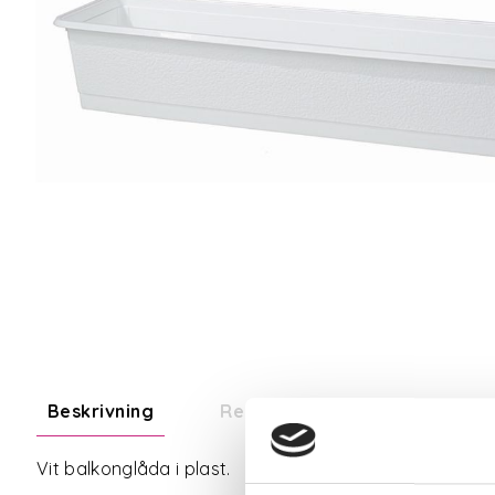
Beskrivning
Recensioner
Om tillve
Vit balkonglåda i plast.