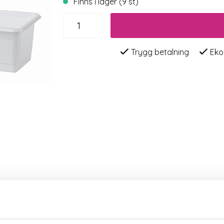
Finns i lager (9 st)
Trygg betalning
Eko
rkaren