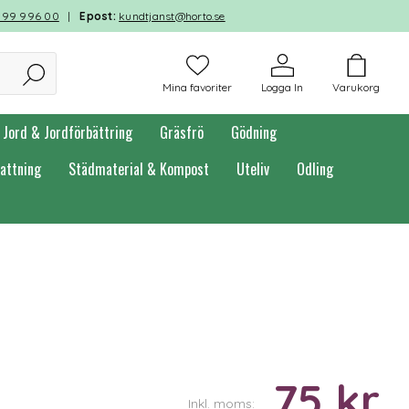
599 996 00
|
Epost:
kundtjanst@horto.se
Mina favoriter
Logga In
Varukorg
Jord & Jordförbättring
Gräsfrö
Gödning
attning
Städmaterial & Kompost
Uteliv
Odling
75 kr
Inkl. moms: