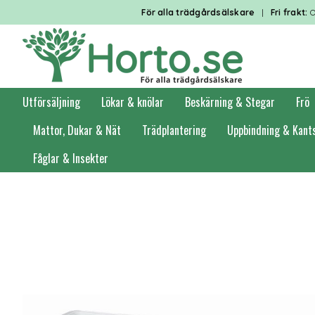
För alla trädgårdsälskare
|
Fri frakt:
O
Utförsäljning
Lökar & knölar
Beskärning & Stegar
Frö
Mattor, Dukar & Nät
Trädplantering
Uppbindning & Kant
Fåglar & Insekter
Förstasidan
Krukor
Balkonglådor