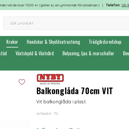
rdervärde över 1000 kr (gäller ej skrymmande försändelser) |
Telefon:
08-
Krukor
Handskar & Skyddsutrustning
Trädgårdsredskap
stöd
Växtskydd & Växtvård
Belysning, ljus & marschaller
Bev
Balkonglåda 70cm VIT
Vit balkonglåda i plast.
Artikelnr: 70