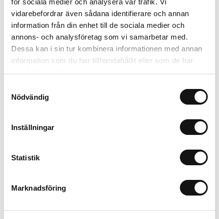
för sociala medier och analysera vår trafik. Vi
Lägg i varukorgen
vidarebefordrar även sådana identifierare och annan
information från din enhet till de sociala medier och
annons- och analysföretag som vi samarbetar med.
Trygg betalning
Dessa kan i sin tur kombinera informationen med annan
Ekologiskt utbud
information som du har tillhandahållit eller som de har
Valbara fraktmetoder
samlat in när du har använt deras tjänster.
Samtyckesval
Nödvändig
Beskrivning
Recensioner
Inställningar
Om tillverkaren
Statistik
Marknadsföring