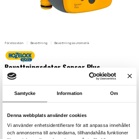
Förstasidan
Bevattning
Bevattningsautomatik
Bevattningsdator Sensor Plus
Elektronisk bevattningskontroll med sensor som
automatiskt justerar bevattningsprogrammet att
starta vid soluppgång och/eller solnedgång, den
Samtycke
Information
Om
bästa tiden för bevattning.
Artikelnr: HZ2214
Denna webbplats använder cookies
Finns i lager (9 st)
Vi använder enhetsidentifierare för att anpassa innehållet
919 kr
Inkl. moms:
och annonserna till användarna, tillhandahålla funktioner