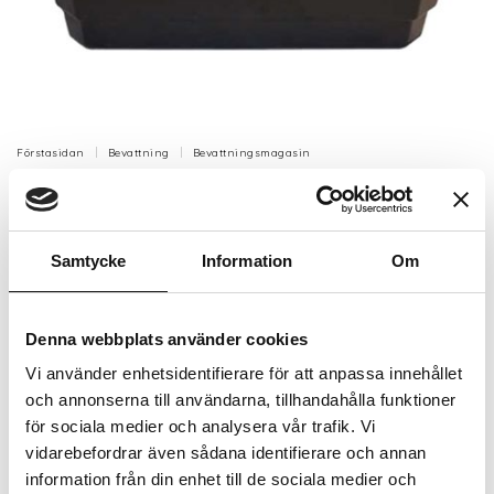
Förstasidan
Bevattning
Bevattningsmagasin
Bevattningstank Rektangulär till
Betongkruka 36L
Samtycke
Information
Om
Bevattningstank till Engla medium betongurna.
Artikelnr: 7007585
Denna webbplats använder cookies
Beställningsvara, 1-2v
3 213 kr
Vi använder enhetsidentifierare för att anpassa innehållet
Inkl. moms:
och annonserna till användarna, tillhandahålla funktioner
för sociala medier och analysera vår trafik. Vi
Lägg i varukorgen
vidarebefordrar även sådana identifierare och annan
information från din enhet till de sociala medier och