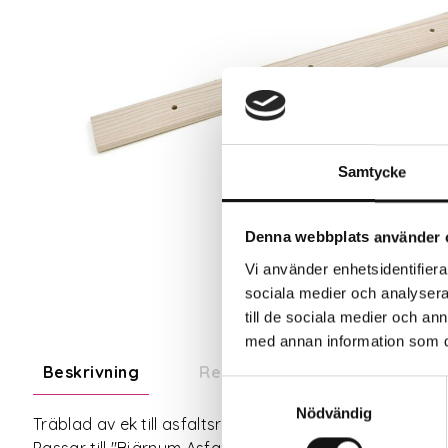
Samtycke
Denna webbplats använder 
Vi använder enhetsidentifierar
sociala medier och analysera 
till de sociala medier och a
med annan information som du 
Beskrivning
Recensioner
Om tillve
Samtyckesval
Nödvändig
Träblad av ek till asfaltsraka.
Passar till "Bjärnum Asfaltsraka stålrör 1800 mm" (art