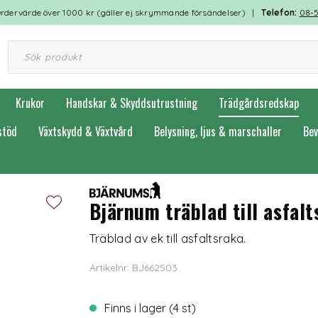
rdervärde över 1000 kr (gäller ej skrymmande försändelser) |
Telefon:
08-
Krukor
Handskar & Skyddsutrustning
Trädgårdsredskap
stöd
Växtskydd & Växtvård
Belysning, ljus & marschaller
Bev
Bjärnum träblad till asfalt
Träblad av ek till asfaltsraka.
Artikelnr: BJ662503
Finns i lager (4 st)