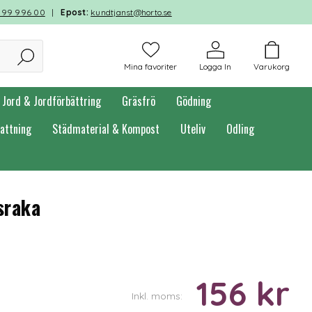
599 996 00
|
Epost:
kundtjanst@horto.se
Mina favoriter
Logga In
Varukorg
Jord & Jordförbättring
Gräsfrö
Gödning
attning
Städmaterial & Kompost
Uteliv
Odling
sraka
156 kr
Inkl. moms: