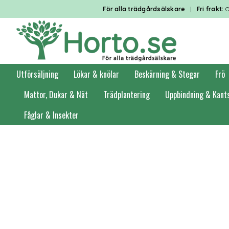
För alla trädgårdsälskare
|
Fri frakt:
O
Utförsäljning
Lökar & knölar
Beskärning & Stegar
Frö
Mattor, Dukar & Nät
Trädplantering
Uppbindning & Kant
Fåglar & Insekter
Förstasidan
Trädgårdsredskap
Skyfflar