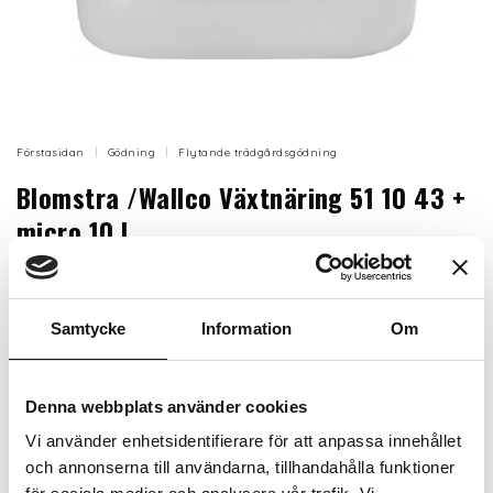
Förstasidan
Gödning
Flytande trädgårdsgödning
Blomstra /Wallco Växtnäring 51 10 43 +
micro 10 L
Fullgödning som innehåller alla de näringsämnen som
växterna behöver. Produkten innehåller precis så
mycket spårämnen som forskningen har visat är
Samtycke
Information
Om
optimalt.
Artikelnr: MC61505
Denna webbplats använder cookies
Finns i lager (9 st)
Vi använder enhetsidentifierare för att anpassa innehållet
594 kr
Inkl. moms:
och annonserna till användarna, tillhandahålla funktioner