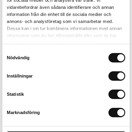
för sociala medier och analysera vår trafik. Vi
Lägg i varukorgen
vidarebefordrar även sådana identifierare och annan
information från din enhet till de sociala medier och
annons- och analysföretag som vi samarbetar med.
Trygg betalning
Dessa kan i sin tur kombinera informationen med annan
Ekologiskt utbud
information som du har tillhandahållit eller som de har
Valbara fraktmetoder
samlat in när du har använt deras tjänster.
Samtyckesval
Beskrivning
Nödvändig
Recensioner
Inställningar
Filer
Statistik
Marknadsföring