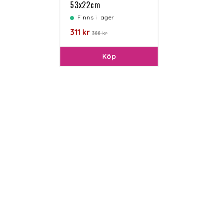
53x22cm
Finns i lager
311 kr
388 kr
Köp