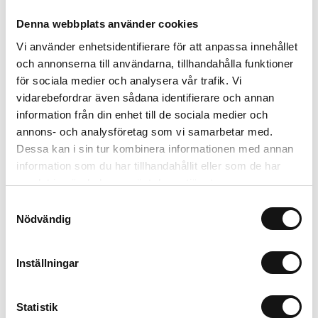
Denna webbplats använder cookies
Vi använder enhetsidentifierare för att anpassa innehållet
Relaterade produkter
och annonserna till användarna, tillhandahålla funktioner
för sociala medier och analysera vår trafik. Vi
vidarebefordrar även sådana identifierare och annan
information från din enhet till de sociala medier och
annons- och analysföretag som vi samarbetar med.
Dessa kan i sin tur kombinera informationen med annan
information som du har tillhandahållit eller som de har
samlat in när du har använt deras tjänster.
Samtyckesval
Nödvändig
Vermiculite 3L
Rölunda Såjord EKO 8L
Inställningar
Finns i lager
Finns i lager
93 kr
35 kr
Statistik