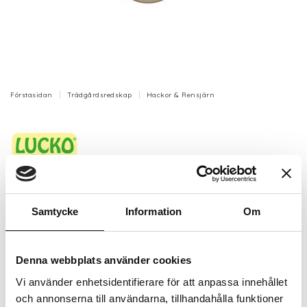
Förstasidan
Trädgårdsredskap
Hackor & Rensjärn
Bygelhacka R6 utan skaft (rosa)
Samtycke
Information
Om
Detta är ett tillbehör och säljs utan skaft.
Detta är ett tillbehör och säljs utan skaft.
Artikelnr: SR31015
Denna webbplats använder cookies
Finns i lager (4 st)
Vi använder enhetsidentifierare för att anpassa innehållet
306 kr
Inkl. moms:
och annonserna till användarna, tillhandahålla funktioner