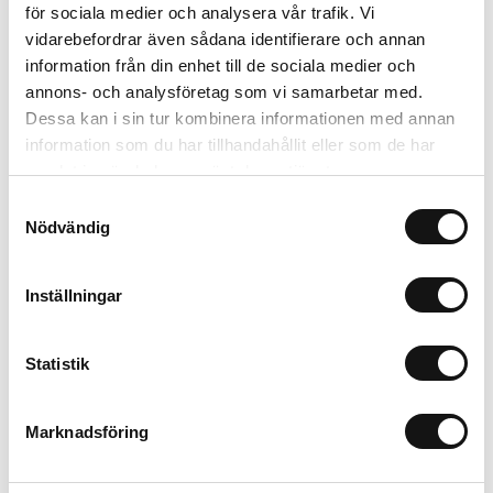
för sociala medier och analysera vår trafik. Vi
vidarebefordrar även sådana identifierare och annan
Lägg i varukorgen
information från din enhet till de sociala medier och
annons- och analysföretag som vi samarbetar med.
Trygg betalning
Dessa kan i sin tur kombinera informationen med annan
Ekologiskt utbud
information som du har tillhandahållit eller som de har
Valbara fraktmetoder
samlat in när du har använt deras tjänster.
Samtyckesval
Nödvändig
Beskrivning
Recensioner
Inställningar
Om tillverkaren
Statistik
Marknadsföring