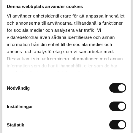
Denna webbplats använder cookies
Relaterade produkter
Vi använder enhetsidentifierare för att anpassa innehållet
och annonserna till användarna, tillhandahålla funktioner
för sociala medier och analysera vår trafik. Vi
vidarebefordrar även sådana identifierare och annan
information från din enhet till de sociala medier och
annons- och analysföretag som vi samarbetar med.
Dessa kan i sin tur kombinera informationen med annan
information som du har tillhandahållit eller som de har
samlat in när du har använt deras tjänster.
Samtyckesval
Nödvändig
Vermiculite 3L
Rölunda Såjord EKO 8L
Inställningar
Finns i lager
Finns i lager
93 kr
35 kr
Statistik
Köp
Köp