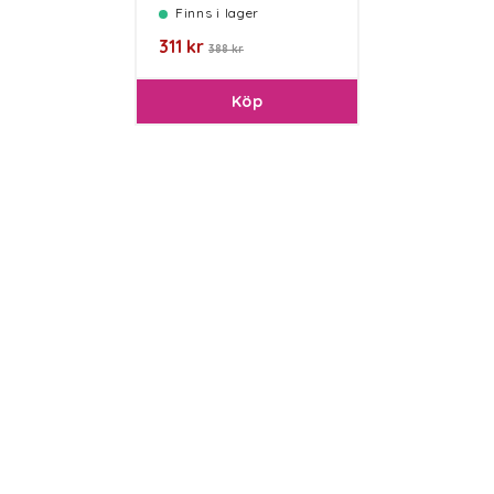
Finns i lager
311 kr
388 kr
Köp