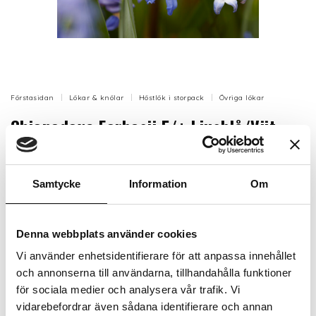
Förstasidan
Lökar & knölar
Höstlök i storpack
Övriga lökar
Chionodoxa Forbesii 5/+ Ljusblå/Viit
(Vårstjärna) - 100p
Vårstjärna är en av våra tidigaste vårblommer,
Samtycke
Information
Om
lökarna ska lämnas i fred för att till slut bilda en
färgstark matta
Denna webbplats använder cookies
Artikelnr: LL33865
Vi använder enhetsidentifierare för att anpassa innehållet
Beställningsvara, 1-2v
133 kr
och annonserna till användarna, tillhandahålla funktioner
Inkl. moms:
för sociala medier och analysera vår trafik. Vi
vidarebefordrar även sådana identifierare och annan
Lägg i varukorgen