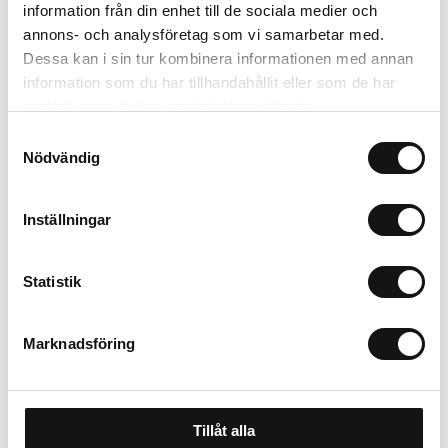
information från din enhet till de sociala medier och
annons- och analysföretag som vi samarbetar med.
Trygg betalning
Dessa kan i sin tur kombinera informationen med annan
Ekologiskt utbud
information som du har tillhandahållit eller som de har
Valbara fraktmetoder
samlat in när du har använt deras tjänster.
Samtyckesval
Nödvändig
Beskrivning
Inställningar
Recensioner
Statistik
Marknadsföring
Tillåt alla