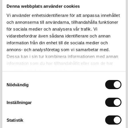
Denna webbplats använder cookies
Relaterade produkter
Vi använder enhetsidentifierare för att anpassa innehållet
och annonserna till användarna, tillhandahålla funktioner
för sociala medier och analysera vår trafik. Vi
vidarebefordrar även sådana identifierare och annan
information från din enhet till de sociala medier och
annons- och analysföretag som vi samarbetar med.
Dessa kan i sin tur kombinera informationen med annan
information som du har tillhandahållit eller som de har
samlat in när du har använt deras tjänster.
Samtyckesval
Nödvändig
Algomin Flytande
Rölunda Såjord EKO 8L
Näring 1L KRAV
Inställningar
Finns i lager
Finns i lager
99 kr
35 kr
Statistik
Köp
Köp