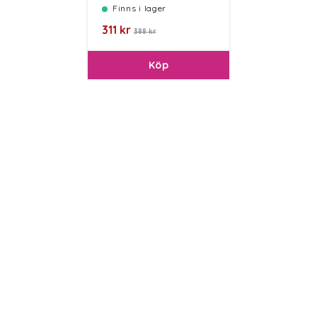
Finns i lager
311 kr
388 kr
Köp