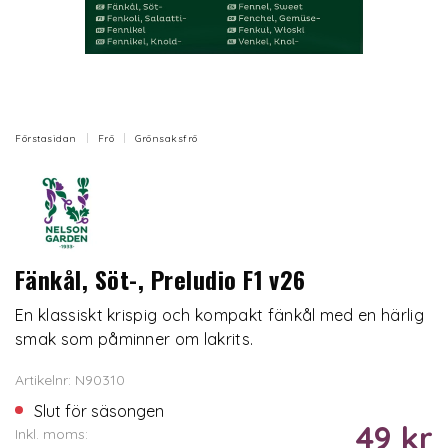
Förstasidan
Frö
Grönsaksfrö
Fänkål, Söt-, Preludio F1 v26
En klassiskt krispig och kompakt fänkål med en härlig
smak som påminner om lakrits.
Artikelnr: N90310
Slut för säsongen
49 kr
Inkl. moms: