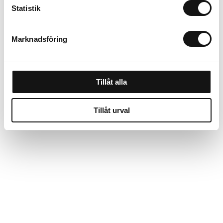
Statistik
Cresco Gödsel & salt
spridare 20SWG (30
Marknadsföring
Liter)
Beställningsvara, 1-2v
3 494 kr
Tillåt alla
Köp
Tillåt urval