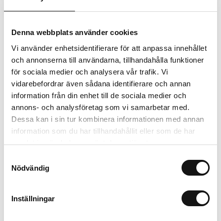
Valbara fraktmetoder
Denna webbplats använder cookies
Beskrivning
Vi använder enhetsidentifierare för att anpassa innehållet
och annonserna till användarna, tillhandahålla funktioner
Recensioner
för sociala medier och analysera vår trafik. Vi
vidarebefordrar även sådana identifierare och annan
information från din enhet till de sociala medier och
annons- och analysföretag som vi samarbetar med.
Relaterade produkter
Dessa kan i sin tur kombinera informationen med annan
information som du har tillhandahållit eller som de har
samlat in när du har använt deras tjänster.
Samtyckesval
Nödvändig
Inställningar