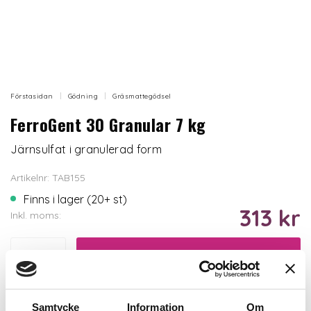
Förstasidan
Gödning
Gräsmattegödsel
FerroGent 30 Granular 7 kg
Järnsulfat i granulerad form
Artikelnr: TAB155
Finns i lager (20+ st)
313 kr
Inkl. moms:
Lägg i varukorgen
Trygg betalning
Samtycke
Information
Om
Ekologiskt utbud