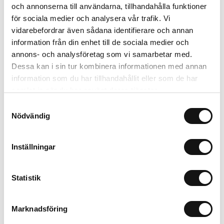
34 kr
och annonserna till användarna, tillhandahålla funktioner
36 kr
Inkl. moms:
för sociala medier och analysera vår trafik. Vi
vidarebefordrar även sådana identifierare och annan
information från din enhet till de sociala medier och
Välj variant
annons- och analysföretag som vi samarbetar med.
Dessa kan i sin tur kombinera informationen med annan
Trygg betalning
information som du har tillhandahållit eller som de har
Ekologiskt utbud
samlat in när du har använt deras tjänster.
Valbara fraktmetoder
Samtyckesval
Nödvändig
Beskrivning
Inställningar
Recensioner
Statistik
Om tillverkaren
Marknadsföring