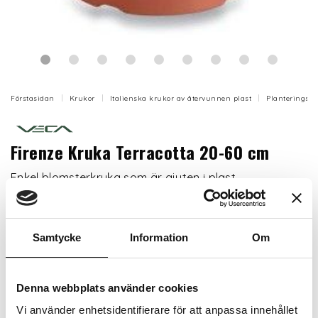
Förstasidan
Krukor
Italienska krukor av återvunnen plast
Planteringskr
Firenze Kruka Terracotta 20-60 cm
Enkel blomsterkruka som är gjuten i plast.
Artikelnr: VE15-HP
Samtycke
Information
Om
Storlek
Denna webbplats använder cookies
Vi använder enhetsidentifierare för att anpassa innehållet