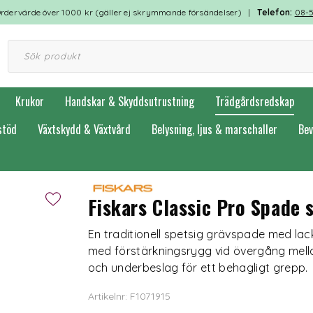
rdervärde över 1000 kr (gäller ej skrymmande försändelser) |
Telefon:
08-
Krukor
Handskar & Skyddsutrustning
Trädgårdsredskap
stöd
Växtskydd & Växtvård
Belysning, ljus & marschaller
Bev
Fiskars Classic Pro Spade 
En traditionell spetsig grävspade med lacka
med förstärkningsrygg vid övergång mella
och underbeslag för ett behagligt grepp.
Artikelnr: F1071915