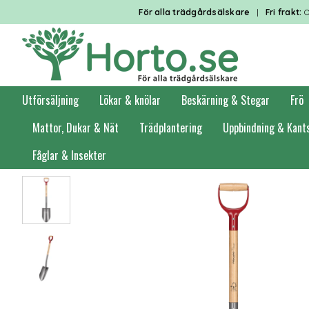
För alla trädgårdsälskare
|
Fri frakt:
O
Utförsäljning
Lökar & knölar
Beskärning & Stegar
Frö
Mattor, Dukar & Nät
Trädplantering
Uppbindning & Kant
Fåglar & Insekter
Förstasidan
Trädgårdsredskap
Spadar & planteringsverktyg