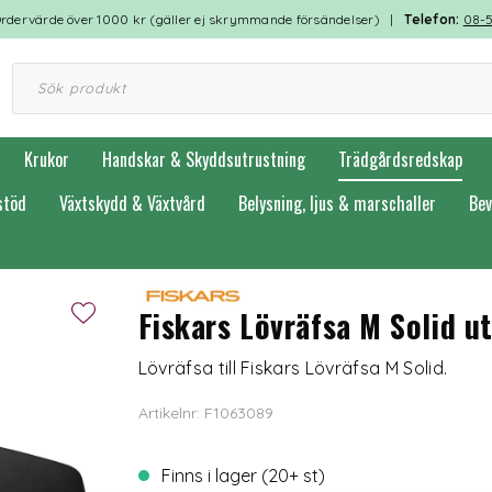
rdervärde över 1000 kr (gäller ej skrymmande försändelser) |
Telefon:
08-
Krukor
Handskar & Skyddsutrustning
Trädgårdsredskap
stöd
Växtskydd & Växtvård
Belysning, ljus & marschaller
Bev
Fiskars Lövräfsa M Solid u
Lövräfsa till Fiskars Lövräfsa M Solid.
Artikelnr: F1063089
Finns i lager (20+ st)