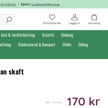
599 996 00
|
Epost:
kundtjanst@horto.se
Mina favoriter
Logga In
Varukorg
Jord & Jordförbättring
Gräsfrö
Gödning
attning
Städmaterial & Kompost
Uteliv
Odling
tan skaft
170 kr
Inkl. moms: