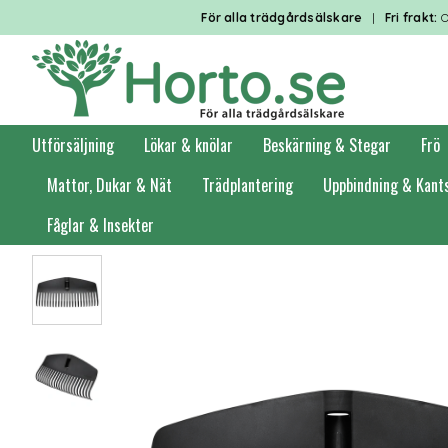
För alla trädgårdsälskare
|
Fri frakt:
O
Utförsäljning
Lökar & knölar
Beskärning & Stegar
Frö
Mattor, Dukar & Nät
Trädplantering
Uppbindning & Kant
Fåglar & Insekter
Förstasidan
Trädgårdsredskap
Räfsor