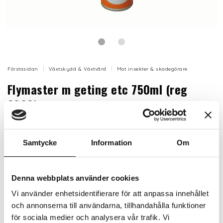
Förstasidan
Växtskydd & Växtvård
Mot insekter & skadegörare
Flymaster m geting etc 750ml (reg
6023)
Flymaster Extra mot flygande insekter i och omkring
byggnader. All annan användning är otillåten om den
Samtycke
Information
Om
inte särskilt tillåtits.
Artikelnr: FLY
Denna webbplats använder cookies
Finns i lager (20+ st)
285 kr
Inkl. moms:
Vi använder enhetsidentifierare för att anpassa innehållet
och annonserna till användarna, tillhandahålla funktioner
för sociala medier och analysera vår trafik. Vi
Lägg i varukorgen