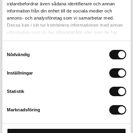
vidarebefordrar även sådana identifierare och annan
information från din enhet till de sociala medier och
Trygg betalning
annons- och analysföretag som vi samarbetar med.
Ekologiskt utbud
Dessa kan i sin tur kombinera informationen med annan
Valbara fraktmetoder
information som du har tillhandahållit eller som de har
samlat in när du har använt deras tjänster.
Samtyckesval
Beskrivning
Nödvändig
Recensioner
Inställningar
Filer
Statistik
Marknadsföring