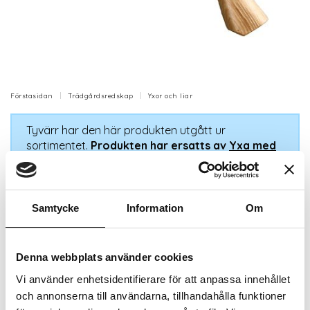
Förstasidan
Trädgårdsredskap
Yxor och liar
Tyvärr har den här produkten utgått ur
sortimentet.
Produkten har ersatts av
Yxa med
glasfiberskaft/gummihandtag
.
Fritidsyxa med hickoryskaft 380mm
Samtycke
Information
Om
Fritidsyxa med droppsmitt huvud på 0,55 kg med
amerikansk hickoryskaft för bästa styrka och
Denna webbplats använder cookies
livslängd.
Vi använder enhetsidentifierare för att anpassa innehållet
Artikelnr: EAB143715
och annonserna till användarna, tillhandahålla funktioner
Finns i lager (1 st)