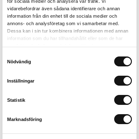
för sociala medier och analysera vår trafik. Vi
300 kr
Inkl. moms:
vidarebefordrar även sådana identifierare och annan
information från din enhet till de sociala medier och
annons- och analysföretag som vi samarbetar med.
Lägg i varukorgen
Dessa kan i sin tur kombinera informationen med annan
information som du har tillhandahållit eller som de har
Trygg betalning
samlat in när du har använt deras tjänster.
Ekologiskt utbud
Samtyckesval
Valbara fraktmetoder
Nödvändig
Beskrivning
Inställningar
Recensioner
Statistik
Marknadsföring