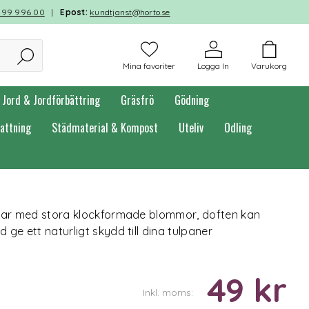
599 996 00
|
Epost:
kundtjanst@horto.se
Mina favoriter
Logga In
Varukorg
Jord & Jordförbättring
Gräsfrö
Gödning
attning
Städmaterial & Kompost
Uteliv
Odling
mmar med stora klockformade blommor, doften kan
ge ett naturligt skydd till dina tulpaner
49 kr
Inkl. moms: