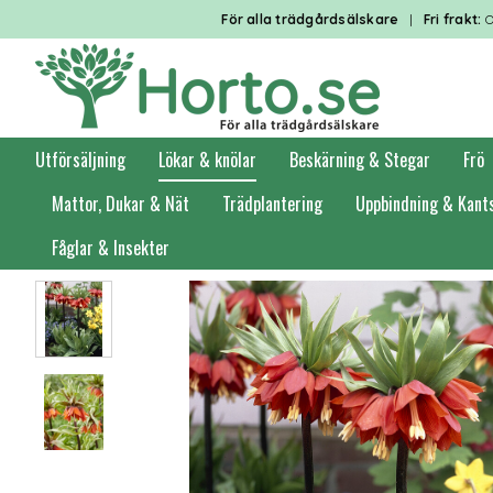
För alla trädgårdsälskare
|
Fri frakt:
O
Utförsäljning
Lökar & knölar
Beskärning & Stegar
Frö
Mattor, Dukar & Nät
Trädplantering
Uppbindning & Kant
Fåglar & Insekter
Förstasidan
Lökar & knölar
Höstlök i småförpackning
Klockliljor & St