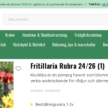
rdervärde över 1000 kr (gäller ej skrymmande försändelser) |
Telefon:
08-
Krukor
Handskar & Skyddsutrustning
Trädgårdsredskap
stöd
Växtskydd & Växtvård
Belysning, ljus & marschaller
Bev
äppliljor
Fritillaria Rubra 24/26 (1)
Klocklilja är en pampig favorit som blo
verka avskräckande för rådjur och därmed 
Artikelnr: SVS84455
Beställningsvara, 1-2v