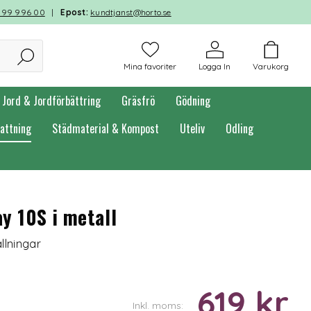
599 996 00
|
Epost:
kundtjanst@horto.se
Mina favoriter
Logga In
Varukorg
Jord & Jordförbättring
Gräsfrö
Gödning
attning
Städmaterial & Kompost
Uteliv
Odling
y 10S i metall
llningar
619 kr
Inkl. moms: