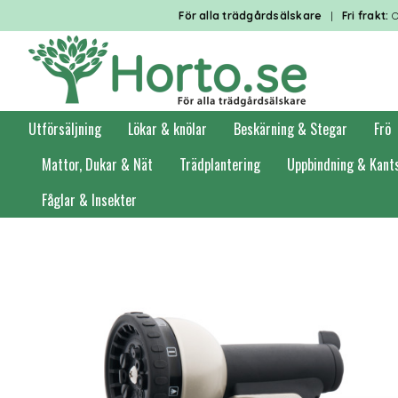
För alla trädgårdsälskare
|
Fri frakt:
O
Utförsäljning
Lökar & knölar
Beskärning & Stegar
Frö
Mattor, Dukar & Nät
Trädplantering
Uppbindning & Kant
Fåglar & Insekter
Förstasidan
Bevattning
Handbevattning & Sprutpistoler