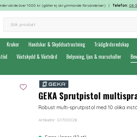
rdervärde över 1000 kr (gäller ej skrymmande försändelser) |
Telefon:
08-
Krukor
Handskar & Skyddsutrustning
Trädgårdsredskap
stöd
Växtskydd & Växtvård
Belysning, ljus & marschaller
Bev
GEKA Sprutpistol multispra
Robust multi-sprutpistol med 10 olika instä
Artikelnr: G1700028