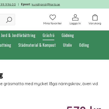
599 996 00
|
Epost:
kundtjanst@horto.se
Mina favoriter
Logga In
Varukorg
Jord & Jordförbättring
Gräsfrö
Gödning
attning
Städmaterial & Kompost
Uteliv
Odling
kg
e gräsmatta med mycket låga näringskrav, även vid