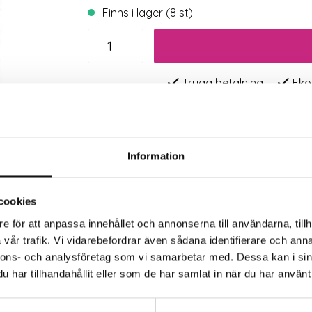
Finns i lager (8 st)
Trygg betalning
Eko
Information
cookies
e för att anpassa innehållet och annonserna till användarna, tillh
vår trafik. Vi vidarebefordrar även sådana identifierare och anna
nnons- och analysföretag som vi samarbetar med. Dessa kan i sin
rkaren
Filer
har tillhandahållit eller som de har samlat in när du har använt 
med mycket låga näringskrav, även vid torra skuggiga lä
ettera med blomsterängsblandningar. Passar även bra till 