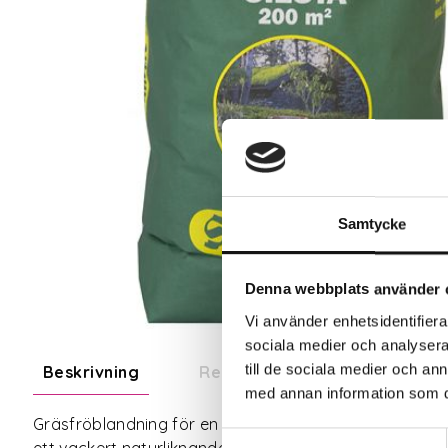
Samtycke
Denna webbplats använder 
Vi använder enhetsidentifierar
sociala medier och analysera 
till de sociala medier och a
Beskrivning
Recensioner
Om tillve
med annan information som du 
Gräsfröblandning för en långsamt växande gräsmatta 
Samtyckesval
ett vackert naturliknande utseende. Utmärkt att kompl