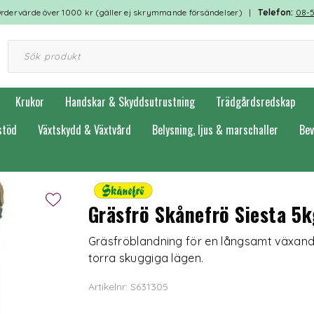
rdervärde över 1000 kr (gäller ej skrymmande försändelser) |
Telefon:
08-
Krukor
Handskar & Skyddsutrustning
Trädgårdsredskap
stöd
Växtskydd & Växtvård
Belysning, ljus & marschaller
Bev
Gräsfrö Skånefrö Siesta 5
Gräsfröblandning för en långsamt växand
torra skuggiga lägen.
Artikelnr: S631305