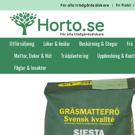
För alla trädgårdsälskare
|
Fri frakt:
O
Utförsäljning
Lökar & knölar
Beskärning & Stegar
Frö
Mattor, Dukar & Nät
Trädplantering
Uppbindning & Kant
Fåglar & Insekter
Förstasidan
Gräsfrö
Gräsfrö Småpack