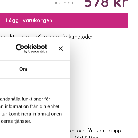
578 kr
Inkl. moms:
Lägg i varukorgen
logiskt utbud
Valbara fraktmetoder
Om
andahålla funktioner för
n information från din enhet
 tur kombinera informationen
deras tjänster.
gen. Sås på magra förhållanden och får som oklippt
robotgräsklippning. Bäst i Test Råd & Rön.