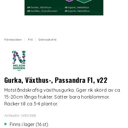
Förstasidan
Frö
Grönsaksfrö
Gurka, Växthus-, Passandra F1, v22
Motståndskraftig växthusgurka. Gger rik skörd av ca
15-20cm långa frukter. Sätter bara honblommor.
Räcker till ca 3-4 plantor.
Artikelnr: N90388
Finns i lager (16 st)