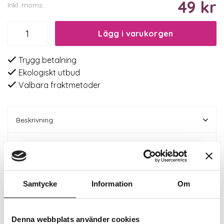
49 kr
Inkl. moms:
Lägg i varukorgen
Trygg betalning
Ekologiskt utbud
Valbara fraktmetoder
Beskrivning
Recensioner
Om tillverkaren
Samtycke
Information
Om
Relaterade produkter
Denna webbplats använder cookies