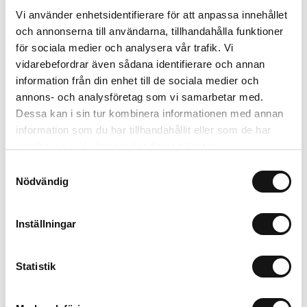
Vi använder enhetsidentifierare för att anpassa innehållet
och annonserna till användarna, tillhandahålla funktioner
för sociala medier och analysera vår trafik. Vi
vidarebefordrar även sådana identifierare och annan
information från din enhet till de sociala medier och
annons- och analysföretag som vi samarbetar med.
Dessa kan i sin tur kombinera informationen med annan
information som du har tillhandahållit eller som de har
samlat in när du har använt deras tjänster.
Samtyckesval
Rölunda Såjord EKO 8L
Vermiculite 3L
Nödvändig
Finns i lager
Finns i lager
Inställningar
35 kr
93 kr
Köp
Köp
Statistik