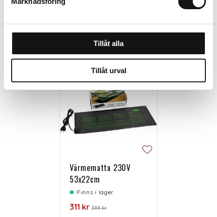
Marknadsföring
Personalen tipsar
Tillåt alla
Tillåt urval
-20%
Värmematta 230V
53x22cm
Finns i lager
311 kr
388 kr