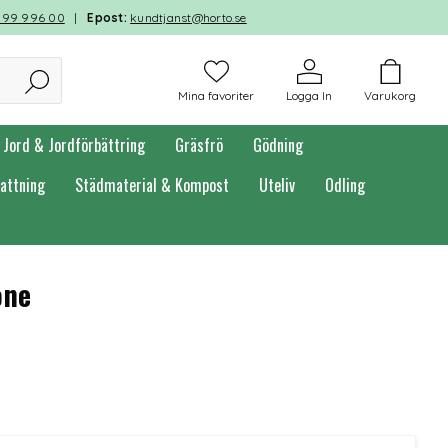
599 996 00
|
Epost:
kundtjanst@horto.se
Mina favoriter
Logga In
Varukorg
Jord & Jordförbättring
Gräsfrö
Gödning
attning
Städmaterial & Kompost
Uteliv
Odling
one