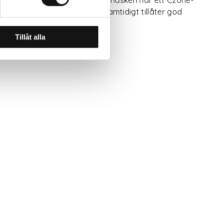
l som ger god komfort och samtidigt tillåter god
Tillåt alla