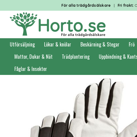
För alla trädgårdsälskare
|
Fri frakt:
O
Utförsäljning
Lökar & knölar
Beskärning & Stegar
Frö
Mattor, Dukar & Nät
Trädplantering
Uppbindning & Kant
Fåglar & Insekter
Förstasidan
Handskar & Skyddsutrustning
Handskar
Halvfodrade h