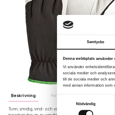
Samtycke
Denna webbplats använder 
Vi använder enhetsidentifierar
sociala medier och analysera 
till de sociala medier och a
med annan information som du 
Beskrivning
Recensioner
Samtyckesval
Nödvändig
Tunn, smidig, vind- och vattentät modell. Ger ett gott
Innerhanden är av smidig och slitstark getnarv, med 