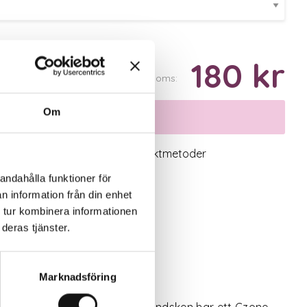
180 kr
Inkl. moms:
Om
Välj variant
logiskt utbud
Valbara fraktmetoder
andahålla funktioner för
n information från din enhet
 tur kombinera informationen
deras tjänster.
Marknadsföring
ngertoppskänsla.
v elastiskt syntetmaterial. Handsken har ett Czone-