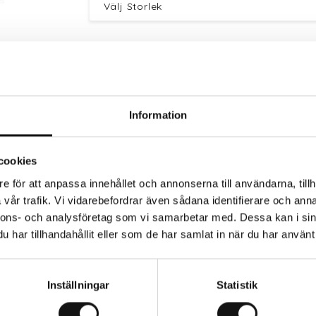
Information
Trygg betalning
Eko
cookies
e för att anpassa innehållet och annonserna till användarna, tillh
vår trafik. Vi vidarebefordrar även sådana identifierare och anna
nnons- och analysföretag som vi samarbetar med. Dessa kan i sin
har tillhandahållit eller som de har samlat in när du har använt 
Inställningar
Statistik
 skydd i blåsiga och våta miljöer där arbetet som kräver fi
förstärkta fingertoppar och tumme. Ovanhandsmaterialet a