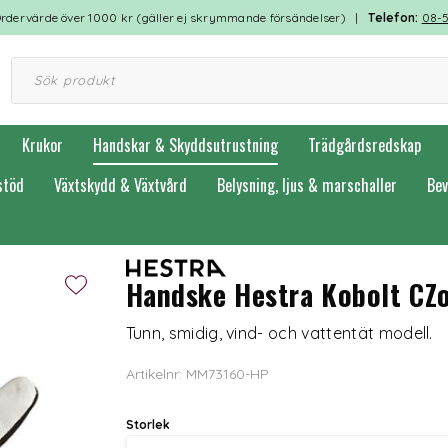
rdervärde över 1000 kr (gäller ej skrymmande försändelser) |
Telefon:
08-
Krukor
Handskar & Skyddsutrustning
Trädgårdsredskap
stöd
Växtskydd & Växtvård
Belysning, ljus & marschaller
Bev
anskar
Handske Hestra Kobolt CZ
Tunn, smidig, vind- och vattentät modell.
Artikelnr: MM73160-HP
Storlek