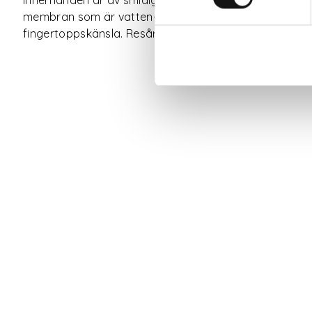
membran som är vatten- och vindtätt, men som samtidi
fingertoppskänsla. Resåren på ovanhanden håller han