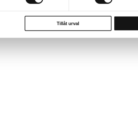
gt är ventilerande. Fodret är av ett ruggat syntetmateria
dsken på plats.
Tillåt urval