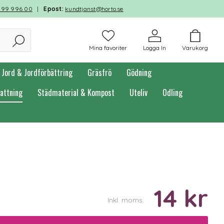
599 996 00
|
Epost:
kundtjanst@horto.se
Mina favoriter
Logga In
Varukorg
Jord & Jordförbättring
Gräsfrö
Gödning
attning
Städmaterial & Kompost
Uteliv
Odling
14 kr
Inkl. moms: