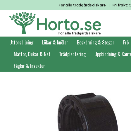
För alla trädgårdsälskare
|
Fri frakt:
O
Utförsäljning
Lökar & knölar
Beskärning & Stegar
Frö
Mattor, Dukar & Nät
Trädplantering
Uppbindning & Kant
Fåglar & Insekter
Förstasidan
Bevattning
Bevattningsautomatik