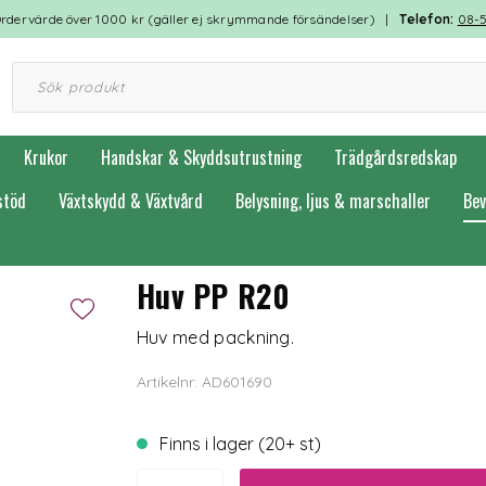
rdervärde över 1000 kr (gäller ej skrymmande försändelser) |
Telefon:
08-
Krukor
Handskar & Skyddsutrustning
Trädgårdsredskap
stöd
Växtskydd & Växtvård
Belysning, ljus & marschaller
Bev
Huv PP R20
Huv med packning.
Artikelnr: AD601690
Finns i lager (20+ st)