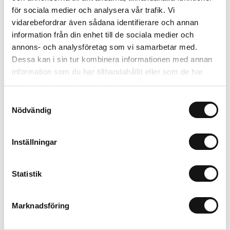
Artikelnr: MC22496
för sociala medier och analysera vår trafik. Vi
Finns i lager (19 st)
vidarebefordrar även sådana identifierare och annan
78 kr
Inkl. moms:
information från din enhet till de sociala medier och
annons- och analysföretag som vi samarbetar med.
Lägg i varukorgen
Dessa kan i sin tur kombinera informationen med annan
information som du har tillhandahållit eller som de har
Trygg betalning
samlat in när du har använt deras tjänster.
Ekologiskt utbud
Samtyckesval
Valbara fraktmetoder
Nödvändig
Inställningar
Beskrivning
Recensioner
Statistik
Marknadsföring