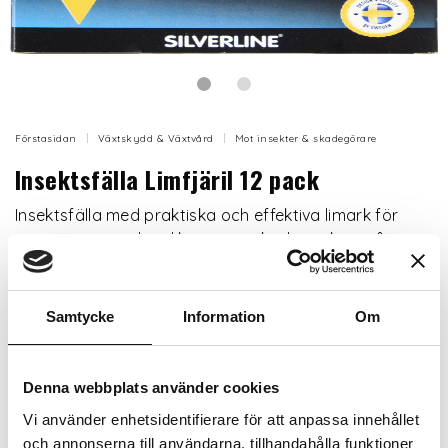
Förstasidan
Växtskydd & Växtvård
Mot insekter & skadegörare
Insektsfälla Limfjäril 12 pack
Insektsfälla med praktiska och effektiva limark för
monitorering och indikation av skadeinsekter på
växter i krukor och balkonglådor. Enkel att använda
och helt utan gifter. Limarket byts när det blivit fullt av
skadeinsekter. Innehåller 12 st limark.
Samtycke
Information
Om
Enkel att använda.
Attraktiv färg för insekter.
Denna webbplats använder cookies
Effektiv kontroll av förekomst.
Vi använder enhetsidentifierare för att anpassa innehållet
och annonserna till användarna, tillhandahålla funktioner