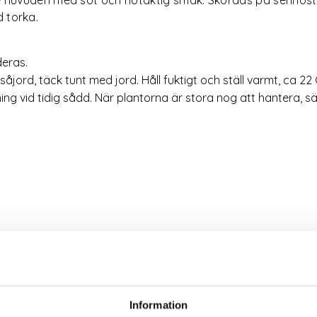
d torka.
deras.
såjord, täck tunt med jord. Håll fuktigt och ställ varmt, ca 22 
ng vid tidig sådd. När plantorna är stora nog att hantera, sä
Relaterade produkter
Information