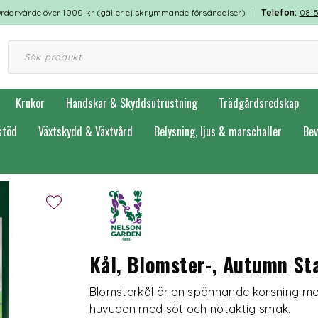
rdervärde över 1000 kr (gäller ej skrymmande försändelser) |
Telefon:
08-
Krukor
Handskar & Skyddsutrustning
Trädgårdsredskap
stöd
Växtskydd & Växtvård
Belysning, ljus & marschaller
Bev
Kål, Blomster-, Autumn Sta
Blomsterkål är en spännande korsning me
huvuden med söt och nötaktig smak.