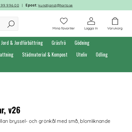
599 996 00
|
Epost:
kundtjanst@horto.se
Mina favoriter
Logga In
Varukorg
Jord & Jordförbättring
Gräsfrö
Gödning
attning
Städmaterial & Kompost
Uteliv
Odling
r, v26
llan bryssel- och grönkål med små, blomliknande