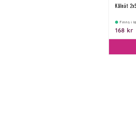
Kålnät 2
Finns i 
168 kr