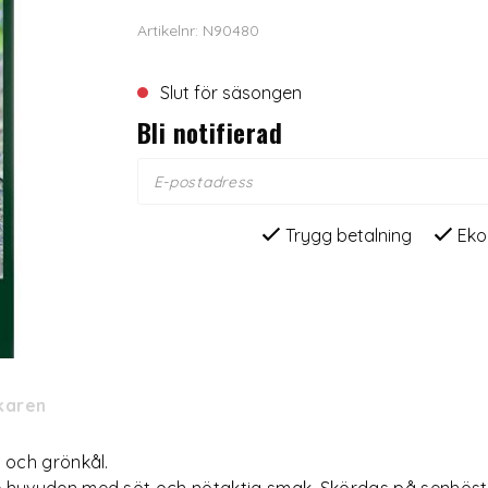
Artikelnr: N90480
Slut för säsongen
Bli notifierad
Trygg betalning
Eko
rkaren
 och grönkål.
 huvuden med söt och nötaktig smak. Skördas på senhösten