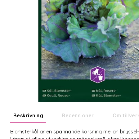
Beskrivning
Recensioner
Om tillve
Blomsterkål är en spännande korsning mellan bryssel-
Längs stjälken utvecklas en mängd små, blomliknande