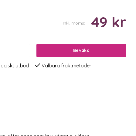
49 kr
Inkl. moms:
Bevaka
logiskt utbud
Valbara fraktmetoder
, efter hand som huvudena blir klara.