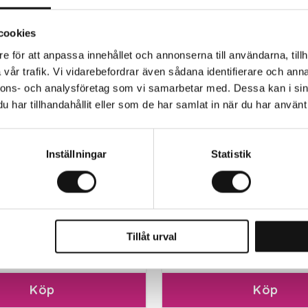
cookies
e för att anpassa innehållet och annonserna till användarna, tillh
vår trafik. Vi vidarebefordrar även sådana identifierare och anna
nnons- och analysföretag som vi samarbetar med. Dessa kan i sin
har tillhandahållit eller som de har samlat in när du har använt 
Inställningar
Statistik
lytande Näring 1L KRAV
Fiberduksbåge svart 2 pack 
pallkrage)
lager
Finns i lager
Tillåt urval
119 kr
Köp
Köp