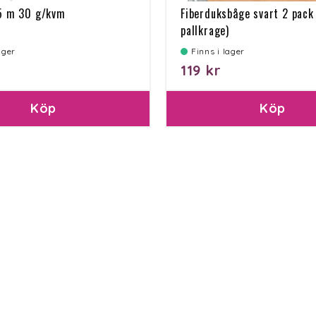
x5 m 30 g/kvm
Fiberduksbåge svart 2 pack 
pallkrage)
lager
Finns i lager
119 kr
Köp
Köp