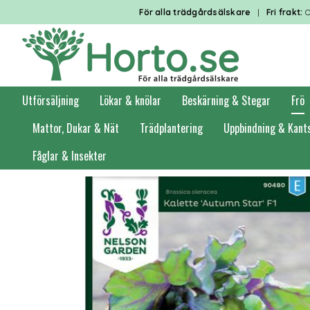
För alla trädgårdsälskare
|
Fri frakt:
O
Utförsäljning
Lökar & knölar
Beskärning & Stegar
Frö
Mattor, Dukar & Nät
Trädplantering
Uppbindning & Kant
Fåglar & Insekter
Förstasidan
Frö
Grönsaksfrö