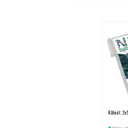
Kålnät 2
Finns i 