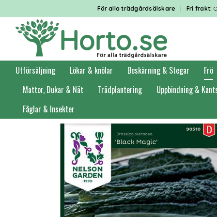
För alla trädgårdsälskare
|
Fri frakt:
O
Utförsäljning
Lökar & knölar
Beskärning & Stegar
Frö
Mattor, Dukar & Nät
Trädplantering
Uppbindning & Kant
Fåglar & Insekter
Förstasidan
Frö
Grönsaksfrö