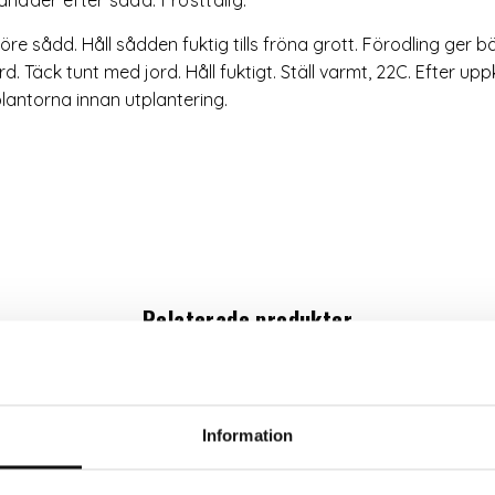
e sådd. Håll sådden fuktig tills fröna grott. Förodling ger bä
rd. Täck tunt med jord. Håll fuktigt. Ställ varmt, 22C. Efter up
plantorna innan utplantering.
Relaterade produkter
Information