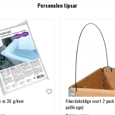
Personalen tipsar
x5 m 30 g/kvm
Fiberduksbåge svart 2 pack 
pallkrage)
lager
Finns i lager