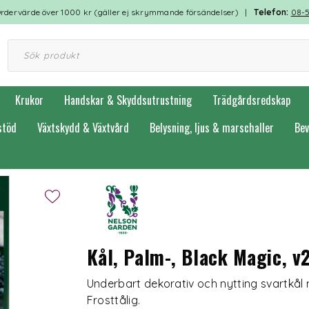
rdervärde över 1000 kr (gäller ej skrymmande försändelser) |
Telefon:
08-
Krukor
Handskar & Skyddsutrustning
Trädgårdsredskap
stöd
Växtskydd & Växtvård
Belysning, ljus & marschaller
Bev
Kål, Palm-, Black Magic, v
Underbart dekorativ och nytting svartkål
Frosttålig.