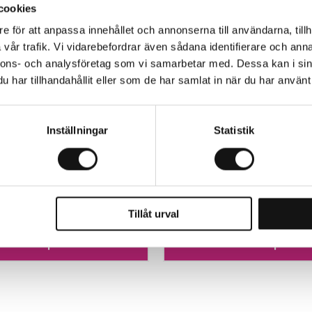
cookies
e för att anpassa innehållet och annonserna till användarna, tillh
vår trafik. Vi vidarebefordrar även sådana identifierare och anna
nnons- och analysföretag som vi samarbetar med. Dessa kan i sin
har tillhandahållit eller som de har samlat in när du har använt 
Inställningar
Statistik
lytande Näring 1L KRAV
Turex Larvskydd 50WP 50g 
4492)
lager
Finns i lager
458 kr
Tillåt urval
Köp
Köp