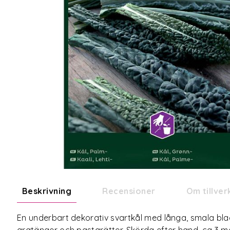
Beskrivning
Recensioner
Om tillve
En underbart dekorativ svartkål med långa, smala blad 
gratänger och pastarätter. Skörda efter hand, ca 3 m