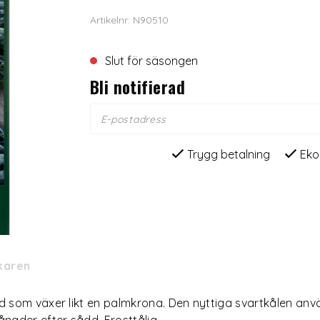
Artikelnr: N90510
Slut för säsongen
Bli notifierad
Trygg betalning
Eko
rkaren
som växer likt en palmkrona. Den nyttiga svartkålen används
ånader efter sådd. Frosttålig.