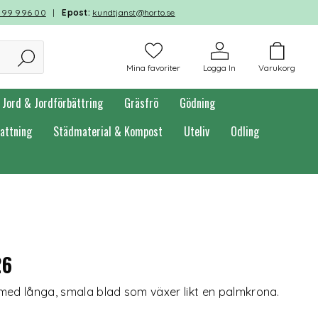
599 996 00
|
Epost:
kundtjanst@horto.se
Mina favoriter
Logga In
Varukorg
Jord & Jordförbättring
Gräsfrö
Gödning
attning
Städmaterial & Kompost
Uteliv
Odling
26
 med långa, smala blad som växer likt en palmkrona.