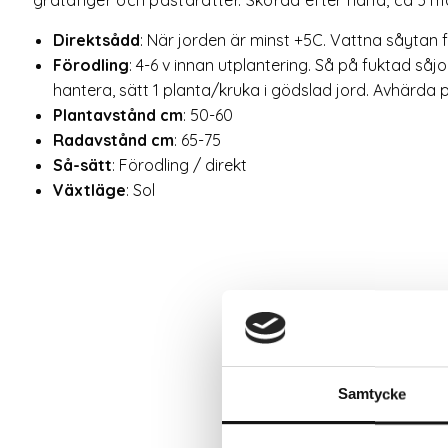
Direktsådd
:
När jorden är minst +5C. Vattna såytan för
Förodling
:
4-6 v innan utplantering. Så på fuktad såjo
hantera, sätt 1 planta/kruka i gödslad jord. Avhärda 
Plantavstånd cm
:
50-60
Radavstånd cm
:
65-75
Så-sätt
:
Förodling / direkt
Växtläge
:
Sol
Samtycke