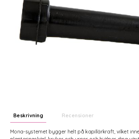
Beskrivning
Recensioner
Mona-systemet bygger helt på kapillärkraft, vilket inne
planteringskärl, krukor och urnor och hjälper dina väx