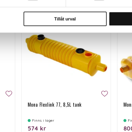
Tillåt urval
Mona Flexlink 77, 8,5L tank
Mona
Finns i lager
F
574 kr
80