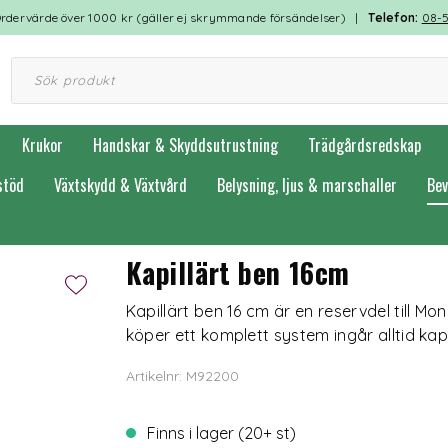
rdervärde över 1000 kr (gäller ej skrymmande försändelser) |
Telefon:
08-
Krukor
Handskar & Skyddsutrustning
Trädgårdsredskap
stöd
Växtskydd & Växtvård
Belysning, ljus & marschaller
Bev
Kapillärt ben 16cm
Kapillärt ben 16 cm är en reservdel till Mo
köper ett komplett system ingår alltid kap
Artikelnr: M92200
Finns i lager (20+ st)