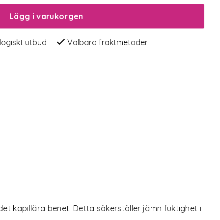
Lägg i varukorgen
logiskt utbud
Valbara fraktmetoder
et kapillära benet. Detta säkerställer jämn fuktighet i