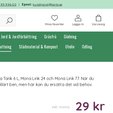
599 996 00
|
Epost:
kundtjanst@horto.se
Mina favoriter
Logga In
Varukorg
Jord & Jordförbättring
Gräsfrö
Gödning
attning
Städmaterial & Kompost
Uteliv
Odling
na Tank 6 L, Mona Link 24 och Mona Link 77. När du
illärt ben, men här kan du ersätta det vid behov.
29 kr
Inkl. moms: