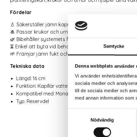
Fördelar
💧 Säkerställer jämn kapillär bevattning
🎍 Passar krukor och urnor med Mona Tank 6 L och Lin
🌿 Bibehåller systemets funktion
⏳ Enkel att byta vid behov
Samtycke
🌱 Främjar jämn fukt och stark rotutveckling
Tekniska data
Denna webbplats använder 
Vi använder enhetsidentifierar
Längd: 16 cm
sociala medier och analysera 
Funktion: Kapillär vattenledning
till de sociala medier och a
Kompatibel med: Mona Tank 6 L, Link 24 & 77
med annan information som du 
Typ: Reservdel
Samtyckesval
Nödvändig