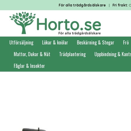
För alla trädgårdsälskare
|
Fri frakt:
O
Utförsäljning
Lökar & knölar
Beskärning & Stegar
Frö
Mattor, Dukar & Nät
Trädplantering
Uppbindning & Kant
Fåglar & Insekter
Förstasidan
Bevattning
Mona bevattningstankar & länkar