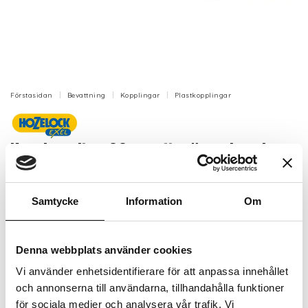
Förstasidan
Bevattning
Kopplingar
Plastkopplingar
Krankoppling 22 mm fingängad perlator
till kökskran
För bland annat kökskranar med 22mm (M22)
Samtycke
Information
Om
utvändig gänga.
Artikelnr: HZ2304
Denna webbplats använder cookies
Finns i lager (10 st)
135 kr
Vi använder enhetsidentifierare för att anpassa innehållet
Inkl. moms:
och annonserna till användarna, tillhandahålla funktioner
för sociala medier och analysera vår trafik. Vi