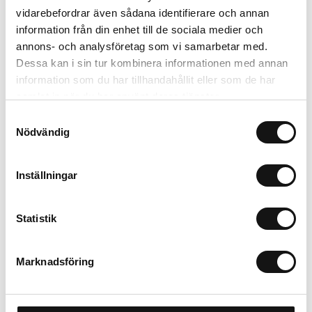
Lägg i varukorgen
vidarebefordrar även sådana identifierare och annan
information från din enhet till de sociala medier och
Trygg betalning
annons- och analysföretag som vi samarbetar med.
Ekologiskt utbud
Dessa kan i sin tur kombinera informationen med annan
Valbara fraktmetoder
information som du har tillhandahållit eller som de har
samlat in när du har använt deras tjänster.
Samtyckesval
Beskrivning
Nödvändig
Recensioner
Inställningar
Om tillverkaren
Statistik
Marknadsföring