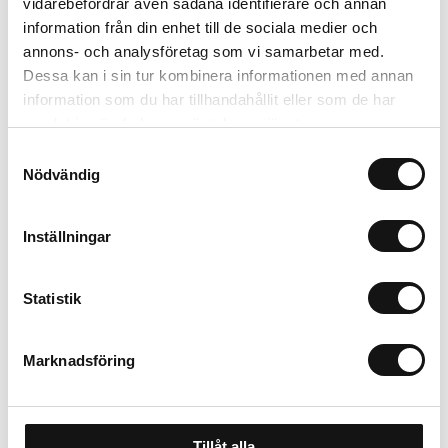
vidarebefordrar även sådana identifierare och annan
information från din enhet till de sociala medier och
Trygg betalning
annons- och analysföretag som vi samarbetar med.
Ekologiskt utbud
Dessa kan i sin tur kombinera informationen med annan
Valbara fraktmetoder
information som du har tillhandahållit eller som de har
samlat in när du har använt deras tjänster.
Beskrivning
Samtyckesval
Nödvändig
Recensioner
Inställningar
Om tillverkaren
Statistik
Marknadsföring
Tillåt alla