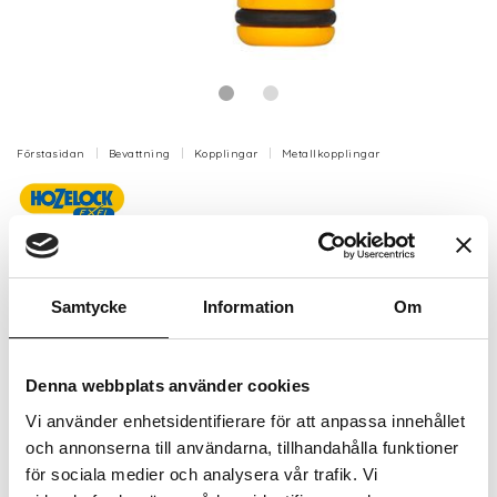
Förstasidan
Bevattning
Kopplingar
Metallkopplingar
Krankoppling universal 18 mm
Universell krankoppling designad för runda och ovala
kranar med en diameter upp till 18 mm.
Samtycke
Information
Om
Artikelnr: HZ2176
Finns i lager (9 st)
Denna webbplats använder cookies
150 kr
Inkl. moms:
Vi använder enhetsidentifierare för att anpassa innehållet
och annonserna till användarna, tillhandahålla funktioner
Lägg i varukorgen
för sociala medier och analysera vår trafik. Vi