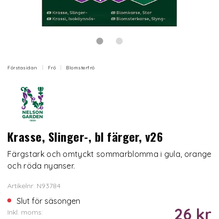
Förstasidan
Frö
Blomsterfrö
Krasse, Slinger-, bl färger, v26
Färgstark och omtyckt sommarblomma i gula, orange
och röda nyanser.
Artikelnr: N93784
Slut för säsongen
26 kr
Inkl. moms: