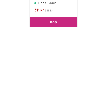
Finns i lager
311 kr
388 kr
Köp