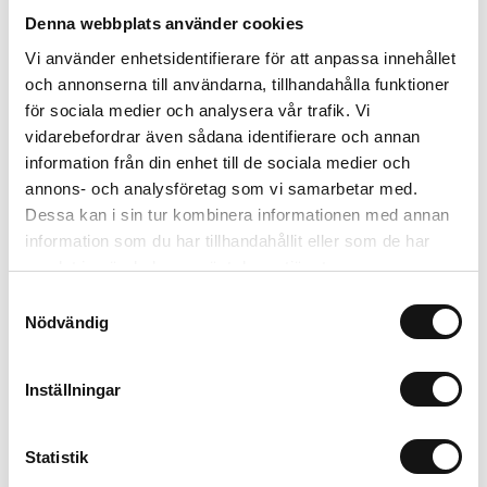
Denna webbplats använder cookies
Relaterade produkter
Vi använder enhetsidentifierare för att anpassa innehållet
och annonserna till användarna, tillhandahålla funktioner
för sociala medier och analysera vår trafik. Vi
vidarebefordrar även sådana identifierare och annan
information från din enhet till de sociala medier och
annons- och analysföretag som vi samarbetar med.
Dessa kan i sin tur kombinera informationen med annan
information som du har tillhandahållit eller som de har
samlat in när du har använt deras tjänster.
Samtyckesval
Nödvändig
Rölunda Såjord EKO 8L
Chrysan 1KG Substral
Think Eco
Inställningar
Finns i lager
Finns i lager
35 kr
73 kr
Statistik
Köp
Köp