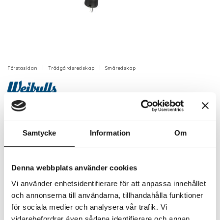
Förstasidan
Trädgårdsredskap
Småredskap
Kratta metall 47 cm
Rejält halvlångt men ändå lätt metallredskap.
Samtycke
Information
Om
Artikelnr: EC800255
Finns i lager (6 st)
71 kr
Denna webbplats använder cookies
49 kr
Inkl. moms:
Vi använder enhetsidentifierare för att anpassa innehållet
och annonserna till användarna, tillhandahålla funktioner
Lägg i varukorgen
för sociala medier och analysera vår trafik. Vi
vidarebefordrar även sådana identifierare och annan