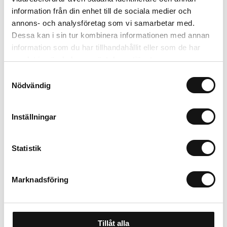
Trygg betalning
information från din enhet till de sociala medier och
Ekologiskt utbud
annons- och analysföretag som vi samarbetar med.
Valbara fraktmetoder
Dessa kan i sin tur kombinera informationen med annan
information som du har tillhandahållit eller som de har
samlat in när du har använt deras tjänster.
Beskrivning
Samtyckesval
Nödvändig
Recensioner
Inställningar
Om tillverkaren
Statistik
Marknadsföring
Tillåt alla