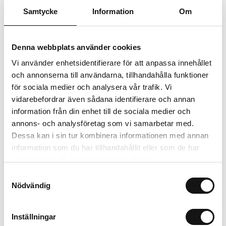
Samtycke
Information
Om
Trygg betalning
Ekologiskt utbud
Valbara fraktmetoder
Denna webbplats använder cookies
Vi använder enhetsidentifierare för att anpassa innehållet
Beskrivning
och annonserna till användarna, tillhandahålla funktioner
för sociala medier och analysera vår trafik. Vi
vidarebefordrar även sådana identifierare och annan
Recensioner
information från din enhet till de sociala medier och
annons- och analysföretag som vi samarbetar med.
Dessa kan i sin tur kombinera informationen med annan
Relaterade produkter
information som du har tillhandahållit eller som de har
samlat in när du har använt deras tjänster.
Samtyckesval
Nödvändig
Inställningar