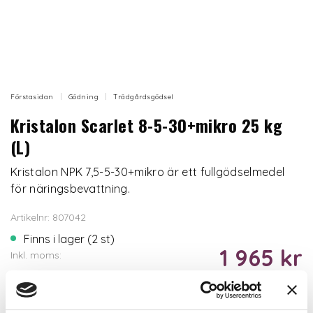
Förstasidan
Gödning
Trädgårdsgödsel
Kristalon Scarlet 8-5-30+mikro 25 kg
(L)
Kristalon NPK 7,5-5-30+mikro är ett fullgödselmedel
för näringsbevattning.
Artikelnr: 807042
Finns i lager (2 st)
1 965 kr
Inkl. moms:
Lägg i varukorgen