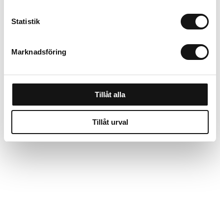
Statistik
Cresco Gödsel & salt
Marknadsföring
spridare 20SWG (30
Liter)
Beställningsvara, 1-2v
3 494 kr
Tillåt alla
Köp
Tillåt urval