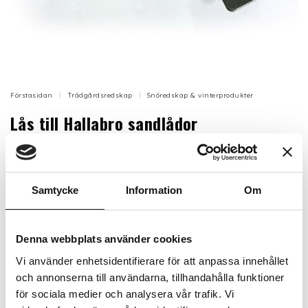
Förstasidan
Trädgårdsredskap
Snöredskap & vinterprodukter
Lås till Hallabro sandlådor
Låsbeslag för Hallabro sandlåda – Gör sandlådan
låsbar
Samtycke
Information
Om
Låsbeslag från Hallabro för enkel montering på
sandlådor. Gör sandlådan säker och låsbar när den
inte används. Hänglås ingår ej och kan köpas separat.
Denna webbplats använder cookies
Artikelnr: HB108
Vi använder enhetsidentifierare för att anpassa innehållet
Beställningsvara, 1-2v
och annonserna till användarna, tillhandahålla funktioner
286 kr
Inkl. moms:
för sociala medier och analysera vår trafik. Vi