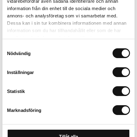
vidarebefordrar även sådana identifierare och annan
information från din enhet till de sociala medier och
Lägg i varukorgen
annons- och analysföretag som vi samarbetar med.
Dessa kan i sin tur kombinera informationen med annan
Trygg betalning
information som du har tillhandahållit eller som de har
Ekologiskt utbud
samlat in när du har använt deras tjänster.
Valbara fraktmetoder
Samtyckesval
Nödvändig
Beskrivning
Inställningar
Recensioner
Statistik
Marknadsföring
Tillåt alla