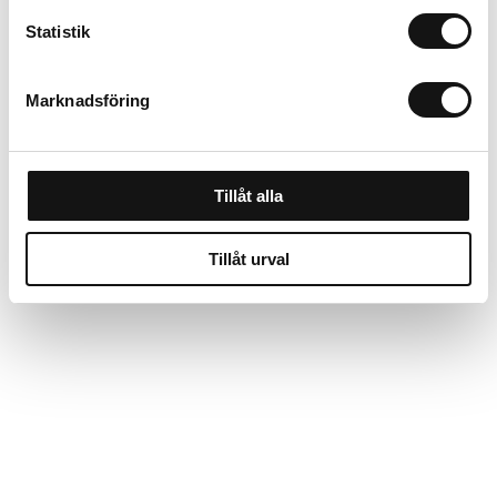
Statistik
Sadelgjord jute 60mm,
Marknadsföring
25m (20) röd söm
Finns i lager
138 kr
Tillåt alla
Köp
Tillåt urval