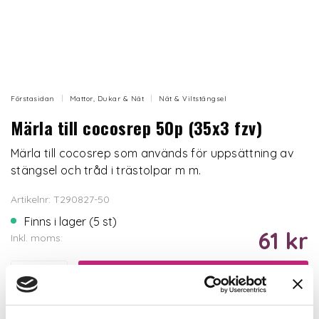
Förstasidan
Mattor, Dukar & Nät
Nät & Viltstängsel
Märla till cocosrep 50p (35x3 fzv)
Märla till cocosrep som används för uppsättning av
stängsel och tråd i trästolpar m m.
Artikelnr: T290827-50
Finns i lager (5 st)
61 kr
Inkl. moms:
Lägg i varukorgen
Trygg betalning