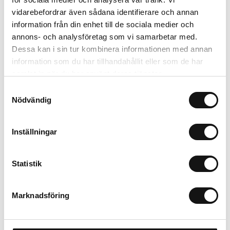
Lägg i varukorgen
vidarebefordrar även sådana identifierare och annan
information från din enhet till de sociala medier och
annons- och analysföretag som vi samarbetar med.
Trygg betalning
Dessa kan i sin tur kombinera informationen med annan
Ekologiskt utbud
information som du har tillhandahållit eller som de har
Valbara fraktmetoder
samlat in när du har använt deras tjänster.
Samtyckesval
Beskrivning
Nödvändig
Recensioner
Inställningar
Filer
Statistik
Marknadsföring