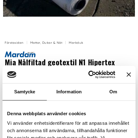
Förstasidan
Mattor, Dukar & Nät
Markduk
Mia Nålfiltad geotextil N1 Hipertex
1x30m, 30m2
Nålfiltad, vit, geotextil tillverkad av Polypropen (PP) för
separation, dränering, filtrering, skydd och
Samtycke
Information
Om
stabilisering.
Artikelnr: M2303124
Denna webbplats använder cookies
Finns i lager (20+ st)
Vi använder enhetsidentifierare för att anpassa innehållet
456 kr
Inkl. moms:
och annonserna till användarna, tillhandahålla funktioner
för sociala medier och analysera vår trafik. Vi