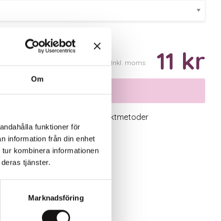
11 kr
Inkl. moms:
Om
Välj variant
logiskt utbud
Valbara fraktmetoder
andahålla funktioner för
n information från din enhet
 tur kombinera informationen
deras tjänster.
Marknadsföring