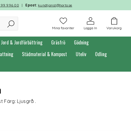
599 996 00
|
Epost:
kundtjanst@horto.se
Mina favoriter
Logga In
Varukorg
Jord & Jordförbättring
Gräsfrö
Gödning
attning
Städmaterial & Kompost
Uteliv
Odling
m
t Färg: Ljusgrå .