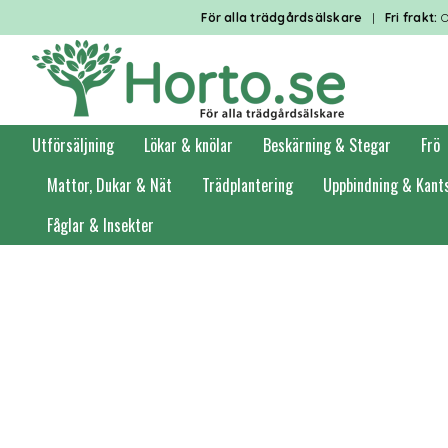
För alla trädgårdsälskare
|
Fri frakt:
O
Utförsäljning
Lökar & knölar
Beskärning & Stegar
Frö
Mattor, Dukar & Nät
Trädplantering
Uppbindning & Kant
Fåglar & Insekter
Förstasidan
Krukor
Italienska krukor av återvunnen plast
Plantering