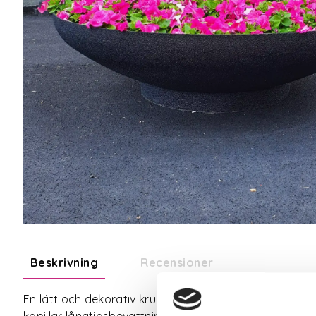
Beskrivning
Recensioner
En lätt och dekorativ kruka med ett ytskikt av svart
kapillär långtidsbevattning (26L) och förhöjningsringar