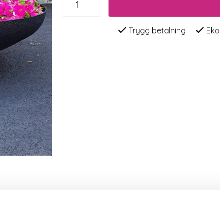
Trygg betalning
Eko
 kvartskross. Ytan och den underliggande glasfiberarmerad
.