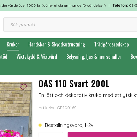
rdervärde över 1000 kr (gäller ej skrymmande försändelser) |
Telefon:
08-
Krukor
Handskar & Skyddsutrustning
Trädgårdsredskap
stöd
Växtskydd & Växtvård
Belysning, ljus & marschaller
Bev
OAS 110 Svart 200L
En lätt och dekorativ kruka med ett ytskik
Artikelnr: GP10016S
Beställningsvara, 1-2v