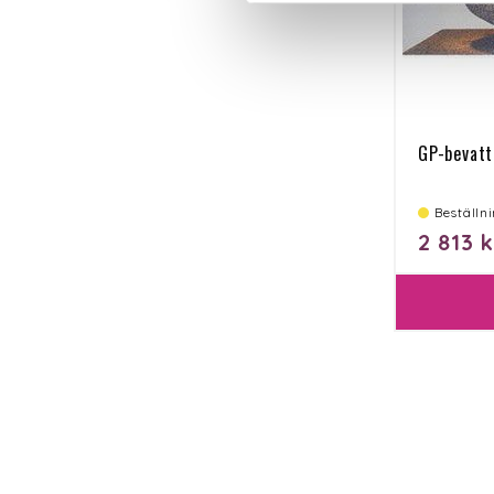
GP-bevatt
Beställn
2 813 k