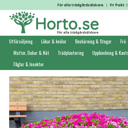
För alla trädgårdsälskare
|
Fri frakt:
O
Utförsäljning
Lökar & knölar
Beskärning & Stegar
Frö
Mattor, Dukar & Nät
Trädplantering
Uppbindning & Kant
Fåglar & Insekter
Förstasidan
Krukor
Betongkrukor