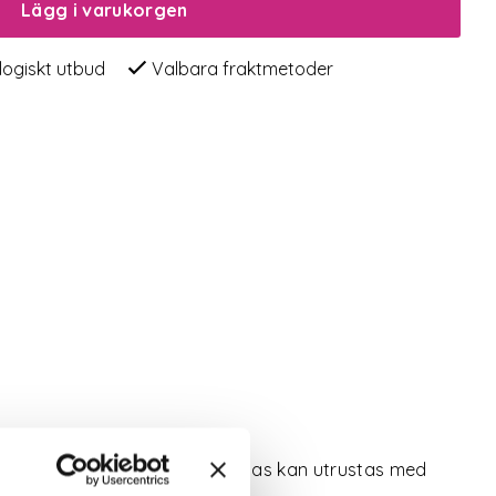
Lägg i varukorgen
logiskt utbud
Valbara fraktmetoder
e plasten är väderbeständig. Oas kan utrustas med