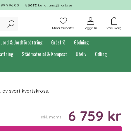
599 996 00
|
Epost:
kundtjanst@horto.se
Mina favoriter
Logga In
Varukorg
Jord & Jordförbättring
Gräsfrö
Gödning
attning
Städmaterial & Kompost
Uteliv
Odling
t av svart kvartskross.
6 759 kr
Inkl. moms: