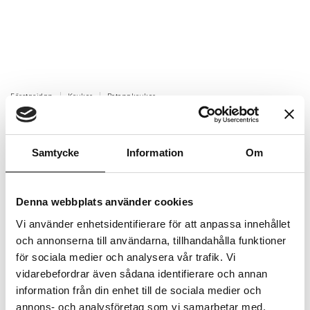
Förstasidan
Krukor
Betongkrukor
Planteringsinsats till Engla Small
Planteringsinsats till Engla Small.
Samtycke
Information
Om
Artikelnr: 7007584
Beställningsvara, 1-2v
Denna webbplats använder cookies
1 644 kr
Inkl. moms:
Vi använder enhetsidentifierare för att anpassa innehållet
och annonserna till användarna, tillhandahålla funktioner
Lägg i varukorgen
för sociala medier och analysera vår trafik. Vi
vidarebefordrar även sådana identifierare och annan
Trygg betalning
information från din enhet till de sociala medier och
annons- och analysföretag som vi samarbetar med.
Ekologiskt utbud