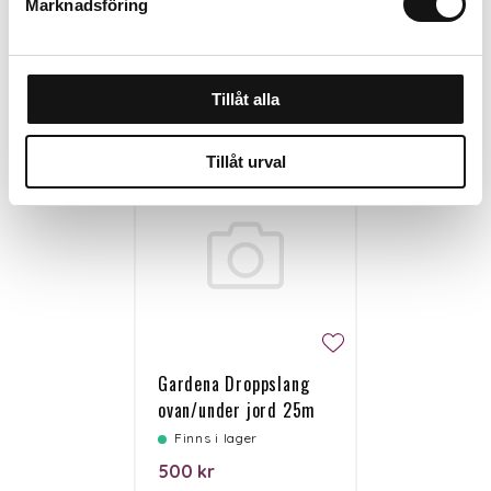
Marknadsföring
Personalen tipsar
Tillåt alla
Tillåt urval
Gardena Droppslang
ovan/under jord 25m
Finns i lager
500 kr