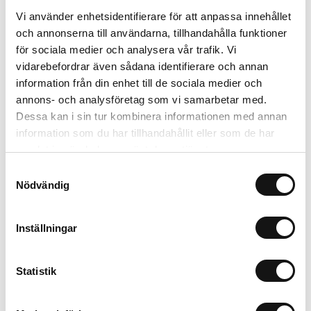
Vi använder enhetsidentifierare för att anpassa innehållet
och annonserna till användarna, tillhandahålla funktioner
Relaterade produkter
för sociala medier och analysera vår trafik. Vi
vidarebefordrar även sådana identifierare och annan
information från din enhet till de sociala medier och
annons- och analysföretag som vi samarbetar med.
Dessa kan i sin tur kombinera informationen med annan
information som du har tillhandahållit eller som de har
samlat in när du har använt deras tjänster.
Samtyckesval
Nödvändig
Algomin Schyssta
Inställningar
Knölar 1 kg
Finns i lager
Statistik
113 kr
Köp