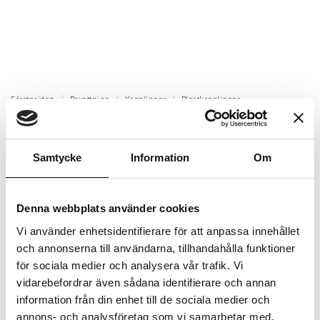
Förstasidan
Bevattning
Kopplingar
Plastkopplingar
Red. muff PP R20xR15
Reducerad muff PP R20xR15.
Samtycke
Information
Om
Artikelnr: 601385
Beställningsvara, 1-2v
Denna webbplats använder cookies
35 kr
Inkl. moms:
Vi använder enhetsidentifierare för att anpassa innehållet
och annonserna till användarna, tillhandahålla funktioner
Lägg i varukorgen
för sociala medier och analysera vår trafik. Vi
vidarebefordrar även sådana identifierare och annan
Trygg betalning
information från din enhet till de sociala medier och
annons- och analysföretag som vi samarbetar med.
Ekologiskt utbud